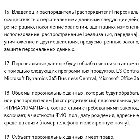
16. Владелец и распорядитель (распорядители) персонал
осуществлять с персональными данными следующие дейст
регистрацию, накопление хранения, адаптацию, изменени
использование, распространение (реализация, передача)
уничтожение и другие действия, предусмотренные законо
защите персональных данных.
17. Персональные данные будут обрабатываться в автома
с помощью следующих программных продуктов: LS Central f
Microsoft Dynamics 365 Business Central, Microsoft Office 36
18. Объемы персональных данных, которые будут обрабаты
или распорядителем (распорядителями) персональных да
«ПУМА УКРАИНА» в соответствии с требованиями законод
включает, в частности:ФИО, пол , дату рождения, адресные
средства связи (номер телефона и электронную почту).
19. Субъект персональных данных имеет право: