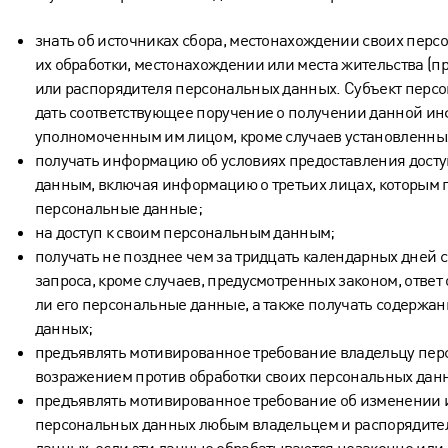
знать об источниках сбора, местонахождении своих перс
их обработки, местонахождении или места жительства (п
или распорядителя персональных данных. Субъект перс
дать соответствующее поручение о получении данной и
уполномоченным им лицом, кроме случаев установленных
получать информацию об условиях предоставления дост
данным, включая информацию о третьих лицах, которым 
персональные данные;
на доступ к своим персональным данным;
получать не позднее чем за тридцать календарных дней 
запроса, кроме случаев, предусмотренных законом, ответ
ли его персональные данные, а также получать содержа
данных;
предъявлять мотивированное требование владельцу пер
возражением против обработки своих персональных дан
предъявлять мотивированное требование об изменении 
персональных данных любым владельцем и распорядите
данных, если эти данные обрабатываются незаконно или