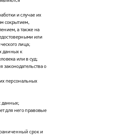
аботки и случае их
м сокрытием,
ением, а также на
недостоверными или
ческого лица;
х данных к
овека или в суд;
я законодательства о
оих персональных
 данных;
ет для него правовые
граниченный срок и