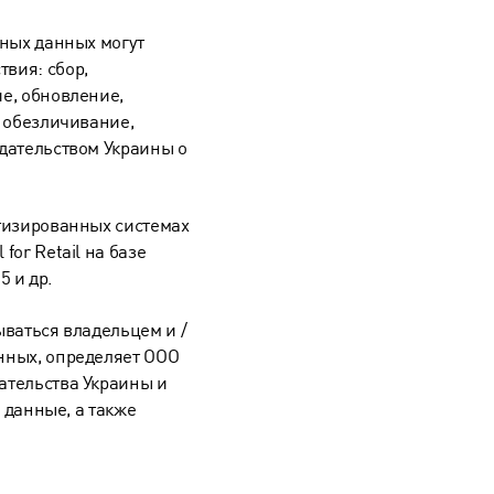
ьных данных могут
вия: сбор,
е, обновление,
, обезличивание,
дательством Украины о
тизированных системах
or Retail на базе
5 и др.
ваться владельцем и /
нных, определяет ООО
ательства Украины и
 данные, а также