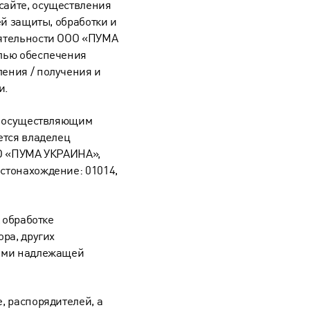
сайте, осуществления
ей защиты, обработки и
еятельности ООО «ПУМА
лью обеспечения
ения / получения и
и.
м, осуществляющим
ется владелец
ОО «ПУМА УКРАИНА»,
стонахождение: 01014,
 обработке
ра, других
лями надлежащей
, распорядителей, а