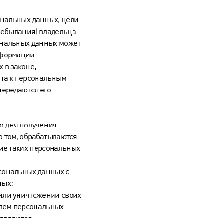
ональных данных, цели
ребывания) владельца
ональных данных может
нформации
 в законе;
упа к персональным
передаются его
со дня получения
 о том, обрабатываются
ние таких персональных
сональных данных с
ных;
или уничтожении своих
лем персональных
 являются