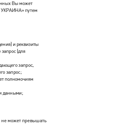
анных Вы может
А УКРАИНА» путем
дения) и реквизиты
 запрос (для
дающего запрос,
го запрос;
ует полномочиям
и данными;
я не может превышать