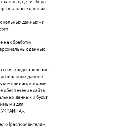
х данных, цели сбора
персональные данные.
сональных данных» и
com.
е на обработку
персональных данных
в себя предоставление
рсональных данных,
, компаниям, которые
е обеспечение сайта.
альных данных и будут
одимыми для
А УКРАИНА».
елю (распорядителям)