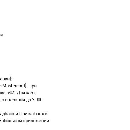
та.
авки);
 Mastercard). При
ка 5%*. Для карт,
а операция до 7 000
щадбанк и Приватбанк в
 мобильном приложении