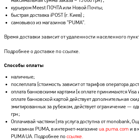
курьером Meest ПОЧТА или Новой Почты;
быстрая доставка iPOST (г. Киев) ;
самовывоз из магазинов "PUMA".
Время доставки зависит от удаленности населенного пунк
Подробнее о доставке по
ссылке.
Способы оплаты
наличные;
послеплата (стоимость зависит от тарифов оператора дост
оплата банковскими картами (к оплате принимаются Visa и
оплате банковской картой действует дополнительная скид
эмитированных за рубежом, действует ограничение — одн
грн;
Оплачивай частями (эта услуга доступна от monobank, О
магазинах PUMA, в интернет-магазине
ua.puma.com
и в
PUMA UA. Подробнее по
ссылке.