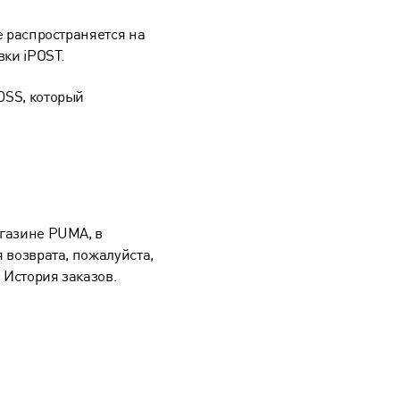
е распространяется на
вки iPOST.
DSS, который
агазине PUMA, в
 возврата, пожалуйста,
 История заказов.