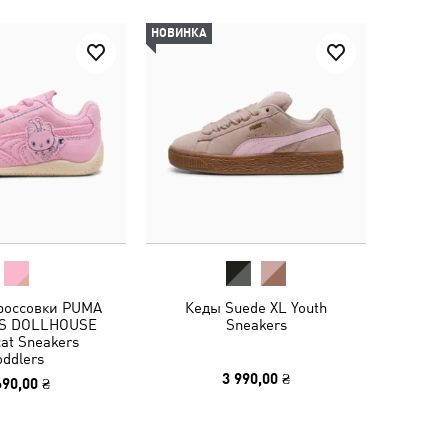
НОВИНКА
кроссовки PUMA
Кеды Suede XL Youth
'S DOLLHOUSE
Sneakers
at Sneakers
oddlers
3 990,00 ₴
690,00 ₴