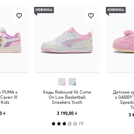
НОВИНКА
НОВИНКА
ы PUMA x
Кеды Rebound V6 Come
Детские 
aven III
On Low Basketball
x GABBY
 Kids
Sneakers Youth
Speedc
T
0 ₴
3 190,00 ₴
3 
(
1
)