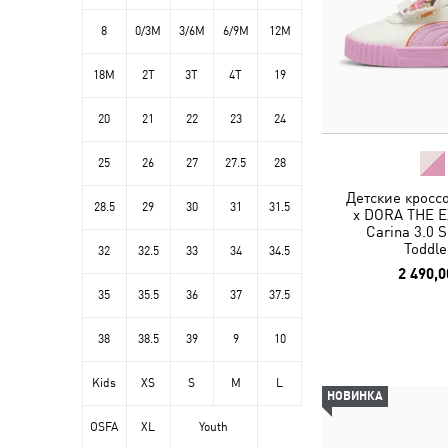
8
0/3M
3/6M
6/9M
12M
18M
2T
3T
4T
19
20
21
22
23
24
25
26
27
27.5
28
Детские кросс
28.5
29
30
31
31.5
x DORA THE 
Carina 3.0 
Toddle
32
32.5
33
34
34.5
2 490,0
35
35.5
36
37
37.5
38
38.5
39
9
10
Kids
XS
S
M
L
НОВИНКА
OSFA
XL
Youth