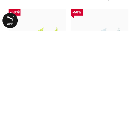
-50%
-50%
Бутсы ULTRA 6 PLAY TT
Бутсы ULTRA 6 PLAY TT
Football Boots Youth
Football Boots Youth
1140,00 ₴
1140,00 ₴
2290,00 ₴
2290,00 ₴
С ЭТИМ ТОВАРОМ ПОКУПАЮТ
-50%
-50%