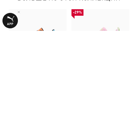
-29%
Кроссовки Trinity 2 Sneakers
Кроссовки Trinity 2 Come On
Youth
Sneakers Youth
3990,00 ₴
1990,00 ₴
2790,00 ₴
С ЭТИМ ТОВАРОМ ПОКУПАЮТ
-29%
-29%