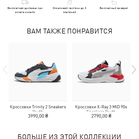
Бесплатная доставка при
Оплачивай частями до 3
Бесплатный возврат
оплате онлайн
платежей
ВАМ ТАКЖЕ ПОНРАВИТСЯ
Кроссовки Trinity 2 Sneakers
Кроссовки X-Ray 3 MID 90s
К
Youth
Sneakers Youth
3990,00 ₴
2790,00 ₴
БОЛЬШЕ ИЗ ЭТОЙ КОЛЛЕКЦИИ