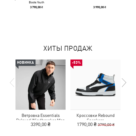
Boots Youth
3 790,00 ₴
3 990,00 ₴
ХИТЫ ПРОДАЖ
НОВИНКА
-53%
-50%
Ветровка Essentials
Кроссовки Rebound
Кро
Relaxed Windbreaker Men
Sneakers
Tr
3390,00 ₴
1790,00 ₴
1
3790,00 ₴