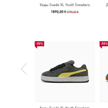
Кеды Suede XL Youth Sneakers
Д
1890,00 ₴
3790,00 ₴
-50%
-50%
Кеды Suede XL Youth Sneakers