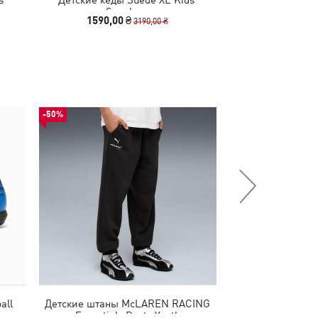
Sneakers
1590,00 ₴
2640,00
3190,00 ₴
-50%
НОВИНКА
all
Детские штаны McLAREN RACING
Кроссовки Speedc
Essentials Pants Youth