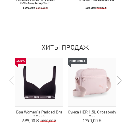
25/26 Away Jersey Youth
2 390,00 ₴
990,00 ₴
1 690,00 ₴
690,00 ₴
ХИТЫ ПРОДАЖ
-63%
НОВИНКА
НОВ
Бра Women's Padded Bra
Сумка HER 1.5L Crossbody
Кед
1 Pack
Bag
Sue
699,00 ₴
1790,00 ₴
1890,00 ₴