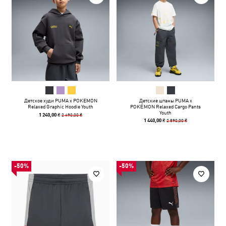
Детское худи PUMA x POKEMON
Детские штаны PUMA x
Relaxed Graphic Hoodie Youth
POKÉMON Relaxed Cargo Pants
Youth
2 490,00 ₴
1 240,00 ₴
2 890,00 ₴
1 440,00 ₴
-50%
-50%