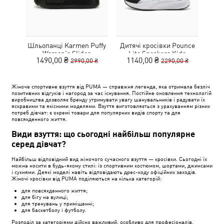
Шльопанці Karmen Puffy
Дитячі кросівки Pounce
Дитя
Women's Slides
Lite Sneakers Kids
L
1490,00 ₴
1140,00 ₴
1
2990,00 ₴
2290,00 ₴
Жіноче спортивне взуття від PUMA — справжня легенда, яка отримала безліч
позитивних відгуків і нагород за час існування. Постійне оновлення технологій
виробництва дозволяє бренду утримувати увагу шанувальників і радувати їх
яскравими та якісними моделями. Взуття виготовляється з урахуванням різних
потреб дівчат: є окремі товари для популярних видів спорту та для
повсякденного життя.
Види взуття: що сьогодні найбільш популярне
серед дівчат?
Найбільш відповідний вид жіночого сучасного взуття — кросівки. Сьогодні їх
можна носити в будь-якому стилі: із спортивним костюмом, шортами, джинсами
і сукнями. Деякі моделі навіть відповідають дрес-коду офіційних заходів.
Жіночі кросівки від PUMA поділяються на кілька категорій:
для повсякденного життя;
для бігу на вулиці;
для тренувань у приміщенні;
для баскетболу і футболу.
Розподіл за категоріями дійсно важливий, особливо для професіоналів.