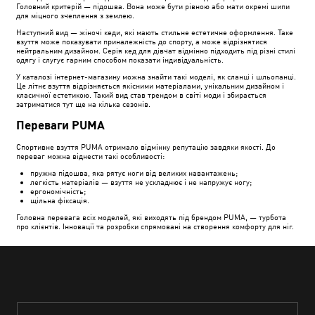
Головний критерій — підошва. Вона може бути рівною або мати окремі шипи
для міцного зчеплення з землею.
Наступний вид — жіночі кеди, які мають стильне естетичне оформлення. Таке
взуття може показувати приналежність до спорту, а може відрізнятися
нейтральним дизайном. Серія кед для дівчат відмінно підходить під різні стилі
одягу і слугує гарним способом показати індивідуальність.
У каталозі інтернет-магазину можна знайти такі моделі, як сланці і шльопанці.
Це літнє взуття відрізняється якісними матеріалами, унікальним дизайном і
класичної естетикою. Такий вид став трендом в світі моди і збирається
затриматися тут ще на кілька сезонів.
Переваги PUMA
Спортивне взуття PUMA отримало відмінну репутацію завдяки якості. До
переваг можна віднести такі особливості:
пружна підошва, яка рятує ноги від великих навантажень;
легкість матеріалів — взуття не ускладнює і не напружує ногу;
ергономічність;
щільна фіксація.
Головна перевага всіх моделей, які виходять під брендом PUMA, — турбота
про клієнтів. Інновації та розробки спрямовані на створення комфорту для ніг.