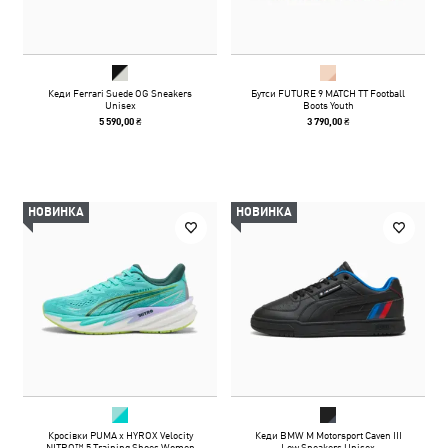
Кеди Ferrari Suede OG Sneakers
Бутси FUTURE 9 MATCH TT Football
Unisex
Boots Youth
5 590,00 ₴
3 790,00 ₴
НОВИНКА
НОВИНКА
Кросівки PUMA x HYROX Velocity
Кеди BMW M Motorsport Caven III
NITRO™ 5 Training Shoes Women
Low Sneakers Unisex