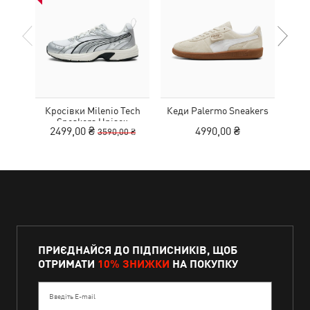
Кросівки Milenio Tech
Кеди Palermo Sneakers
Дитя
Sneakers Unisex
L
2499,00 ₴
4990,00 ₴
3590,00 ₴
ПРИЄДНАЙСЯ ДО ПІДПИСНИКІВ, ЩОБ
ОТРИМАТИ
10% ЗНИЖКИ
НА ПОКУПКУ
Введіть E-mail