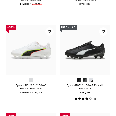
6 190,00 ₴
4 340,00 ₴
3 990,00 ₴
-50%
НОВИНКА
Бутси KING 20 PLAY FG/AG
Бутси VITORIA II FG/AG Football
Football Boots Youth
Boots Youth
2 290,00 ₴
1 140,00 ₴
1 990,00 ₴
(
1
)