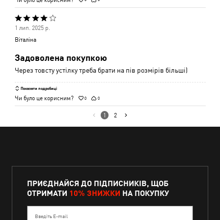
Оцінено
1 лип. 2025 р.
4
Віталіна
з
Задоволена покупкою
5
Через товсту устілку треба брати на пів розмірів більші)
Показати подробиці
Чи було це корисним?
0
0
1
2
ПРИЄДНАЙСЯ ДО ПІДПИСНИКІВ, ЩОБ
ОТРИМАТИ
10% ЗНИЖКИ
НА ПОКУПКУ
Введіть E-mail