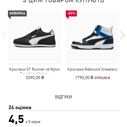
З ЦИМ ТОВАРОМ КУПУЮТЬ
НОВИНКА
-53%
Кросівки ST Runner v4 Nylon
Кросівки Rebound Sneakers
К
Sneakers Unisex
3390,00 ₴
1790,00 ₴
3790,00 ₴
ВІДГУКИ
24 оцінки
4,5
з 5 зірок