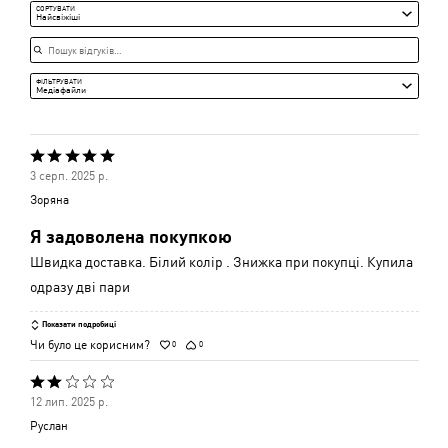
Середня
СОРТУВАТИ
Найсвіжіші
Пошук відгуків
ФІЛЬТРУВАТИ
Медіафайли
Оцінено
3 серп. 2025 р.
5
Зоряна
з
Я задоволена покупкою
5
Швидка доставка. Білий колір . Знижка при покупці. Купила
одразу дві пари
Показати подробиці
Чи було це корисним?
0
0
Оцінено
12 лип. 2025 р.
2
Руслан
з