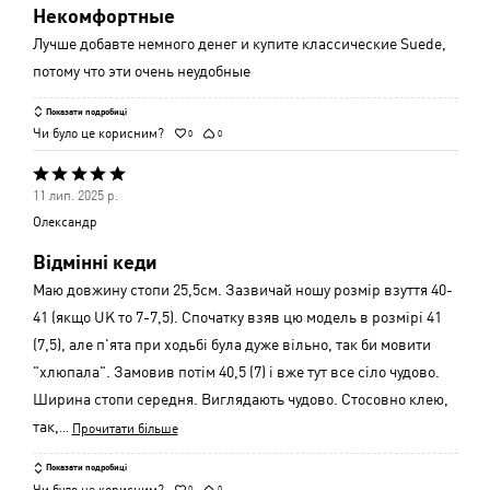
Некомфортные
5
Лучше добавте немного денег и купите классические Suede,
потому что эти очень неудобные
Показати подробиці
Чи було це корисним?
0
0
Оцінено
11 лип. 2025 р.
5
Олександр
з
Відмінні кеди
5
Маю довжину стопи 25,5см. Зазвичай ношу розмір взуття 40-
41 (якщо UK то 7-7,5). Спочатку взяв цю модель в розмірі 41
(7,5), але п'ята при ходьбі була дуже вільно, так би мовити
"хлюпала". Замовив потім 40,5 (7) і вже тут все сіло чудово.
Ширина стопи середня. Виглядають чудово. Стосовно клею,
так,
…
Прочитати більше
Показати подробиці
Чи було це корисним?
0
0