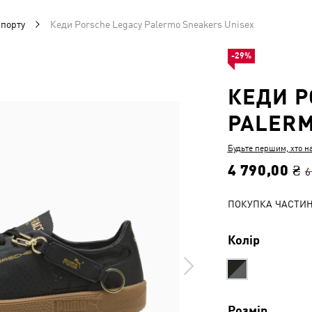
спорту
Кеди Porsche Legacy Palermo Sneakers Unisex
-29%
КЕДИ P
PALERM
Будьте першим, хто н
4 790,00 ₴
6
ПОКУПКА ЧАСТИ
Колір
Розмір