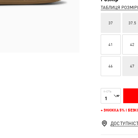
ТАБЛИЦЯ РОЗМІР
37
37.5
41
42
46
47
К-СТЬ
+ ЗНИЖКА 5% І БЕЗ
ДОСТУПНІС