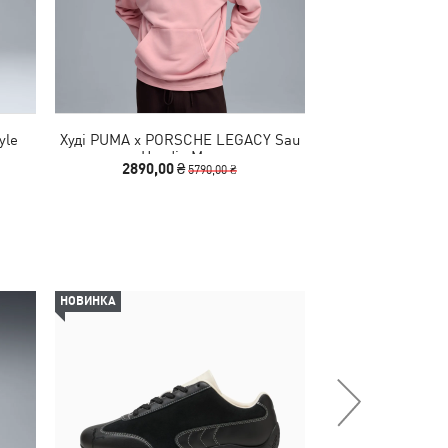
yle
Худі PUMA x PORSCHE LEGACY Sau
Футболка Porsch
Hoodie Men
Tee
2890,00 ₴
2490
5790,00 ₴
НОВИНКА
-50%