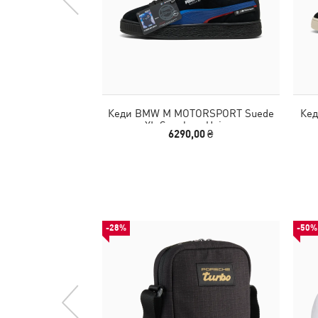
Кеди BMW M MOTORSPORT Suede
Кед
XL Sneakers Unisex
6290,00 ₴
-28%
-50%