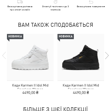
Безкоштовна доставка
Оплачуй частинами до 3
Безкоштовне повернення
при оплаті онлайн
платежів
ВАМ ТАКОЖ СПОДОБАЄТЬСЯ
НОВИНКА
НОВИНКА
Кеди Karmen II Idol Mid
Кеди Karmen II Idol Mid
Sneakers Women
Sneakers Women
4490,00 ₴
4490,00 ₴
БІЛЬШЕ З ЦІЄЇ КОЛЕКЦІЇ