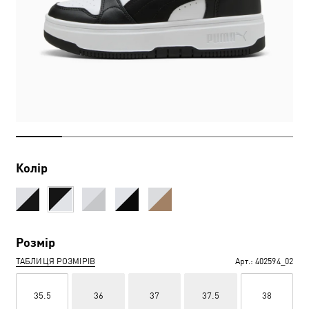
Колір
Розмір
ТАБЛИЦЯ РОЗМІРІВ
Арт.:
402594_02
35.5
36
37
37.5
38