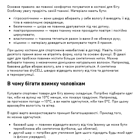
Основне правило: ви повинні комфортно почуватися в костюмі для бігу.
Особливу увагу приділіть самій тканині. Матеріали мають бути:
гігроскопічними — вони швидко вбирають у себе вологу й виводять її від
тіла в навколишнє середовище;
безпечними — шкіра не повинна дратуватися під час дотику;
повітропроникними — через тканину може проходити повітря і постійно
циркулювати;
еластичними — тканина тягнеться разом із вами й не обмежує руху;
міцними — матеріалу доведеться витримувати тертя й прання.
При цьому костюми для спортсменів невибагливі в догляді. Навіть після
десятого прання вони не втратять форму, колір та основні функції. В ідеалі
одяг для пробіжки повинен містити більше синтетичних ниток. Можна
вибирати тканину з незначними домішками натуральних волокон. Наприклад,
бавовна добре вбирає вологу, але з часом розтягується. А синтетика
з технологією dryCELL швидко відводить вологу від тіла та допомагає
в терморегуляції.
В чому бігати взимку чоловікам
Купувати спортивні товари для бігу взимку складніше. Потрібно підбирати одяг
так, ніби на вулиці на 10°C менше, ніж показує градусник. Наприклад,
за прогнозом погоди —10°C, а ви маєте одягнутися, ніби там 0°C. При цьому
враховуйте вологість та вітер.
В одязі варто використовувати принцип багатошаровості. Приклад того,
як можна одягнутися:
базовий шар — повинен відводити вологу від тіла (взимку це може бути
термобілизна або синтетична футболка, що облягає);
другий шар — потрібен для утеплення (для цього підходить будь-який одяг
із флісом усередині);