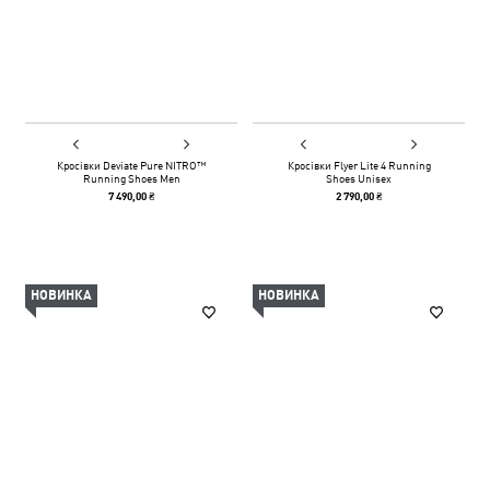
Кросівки Deviate Pure NITRO™
Кросівки Flyer Lite 4 Running
Running Shoes Men
Shoes Unisex
7 490,00 ₴
2 790,00 ₴
НОВИНКА
НОВИНКА