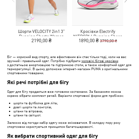
Шорти VELOCITY 2in1 3"
Кросівки Electrify
Футб
Running Shorts Women
NITRO™ 4 Running Shoes
Aero
2190,00 ₴
1890,00 ₴
3790,00 ₴
Youth
Біг — корисний вид спорту, але ефективним він стає тільки тоді, коли на вас
зручний і правильний одяг. Потрібно підібрати
чоловічі бігові кросівки
з достатньою амортизацією та підтримкою стопи, а також комфортний одяг для
терморегуляції. В цьому допоможе інтернет-магазин PUMA з оригінальними
спортивними товарами.
Які речі потрібні для бігу
Одяг для бігу продається вже готовими костюмами. За бажанням можна
окремо зібрати комплект речей. Варіанти спортивної форми для пробіжок:
шорти та футболка для літа;
довгі шорти та лонгслів;
штани та вітровка;
штани та світшот.
Залежно від погоди набір одягу може змінюватися. В холодну пору року
спортсмени користуються принципом багатошаровості.
Як вибрати спортивний одяг для бігу