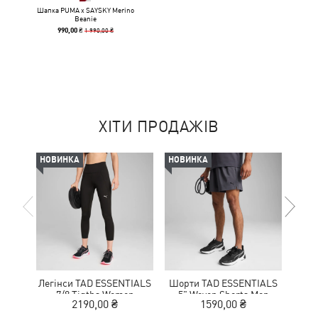
Шапка PUMA x SAYSKY Merino
Beanie
1 990,00 ₴
990,00 ₴
ХІТИ ПРОДАЖІВ
НОВИНКА
НОВИНКА
-50%
Легінси TAD ESSENTIALS
Шорти TAD ESSENTIALS
К
7/8 Tigths Women
5" Woven Shorts Men
NITR
2190,00 ₴
1590,00 ₴
1