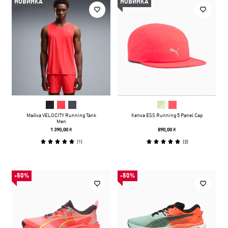
НОВИНКА
НОВИНКА
Майка VELOCITY Running Tank
Кепка ESS Running 5 Panel Cap
Men
1 390,00 ₴
890,00 ₴
(
1
)
(
3
)
-50%
-50%