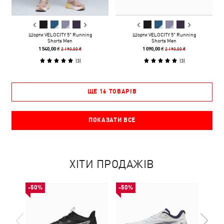
Шорти VELOCITY 5" Running
Шорти VELOCITY 5" Running
Shorts Men
Shorts Men
2 190,00 ₴
2 190,00 ₴
1 540,00 ₴
1 090,00 ₴
(
3
)
(
3
)
ЩЕ 16 ТОВАРІВ
ПОКАЗАТИ ВСЕ
ХІТИ ПРОДАЖІВ
-50%
-50%
НОВ