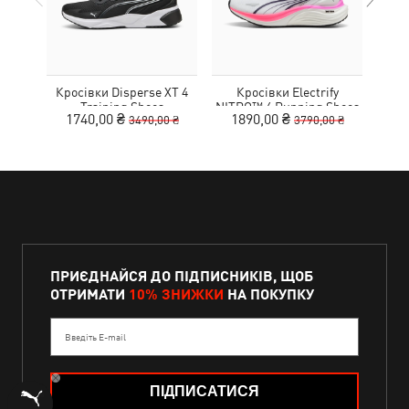
Кросівки Disperse XT 4
Кросівки Electrify
Training Shoes
NITRO™ 4 Running Shoes
MOT
1740,00 ₴
1890,00 ₴
3490,00 ₴
3790,00 ₴
Youth
ПРИЄДНАЙСЯ ДО ПІДПИСНИКІВ, ЩОБ
ОТРИМАТИ
10% ЗНИЖКИ
НА ПОКУПКУ
Введіть E-mail
ПІДПИСАТИСЯ