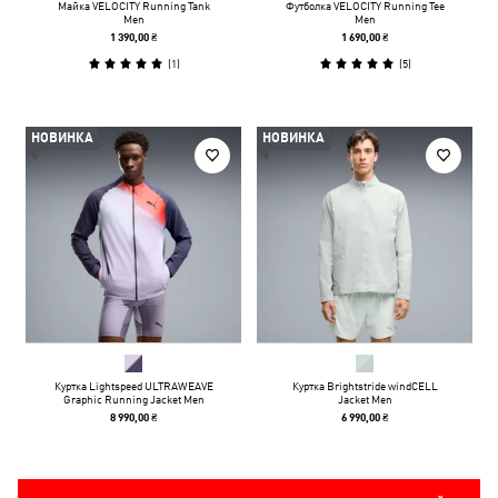
Майка VELOCITY Running Tank
Футболка VELOCITY Running Tee
Men
Men
1 390,00 ₴
1 690,00 ₴
(
1
)
(
5
)
НОВИНКА
НОВИНКА
Куртка Lightspeed ULTRAWEAVE
Куртка Brightstride windCELL
Graphic Running Jacket Men
Jacket Men
8 990,00 ₴
6 990,00 ₴