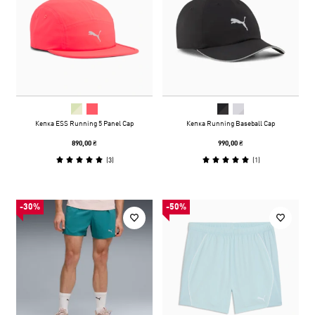
Кепка ESS Running 5 Panel Cap
Кепка Running Baseball Cap
890,00 ₴
990,00 ₴
(
3
)
(
1
)
-30%
-50%