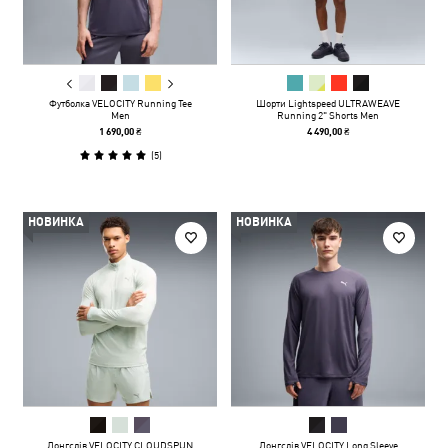
Футболка VELOCITY Running Tee
Шорти Lightspeed ULTRAWEAVE
Men
Running 2" Shorts Men
1 690,00 ₴
4 490,00 ₴
(
5
)
НОВИНКА
НОВИНКА
Лонгслів VELOCITY CLOUDSPUN
Лонгслів VELOCITY Long Sleeve