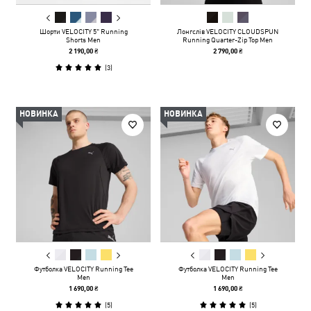
Шорти VELOCITY 5" Running
Лонгслів VELOCITY CLOUDSPUN
Shorts Men
Running Quarter-Zip Top Men
2 190,00 ₴
2 790,00 ₴
(
3
)
НОВИНКА
НОВИНКА
Футболка VELOCITY Running Tee
Футболка VELOCITY Running Tee
Men
Men
1 690,00 ₴
1 690,00 ₴
(
5
)
(
5
)