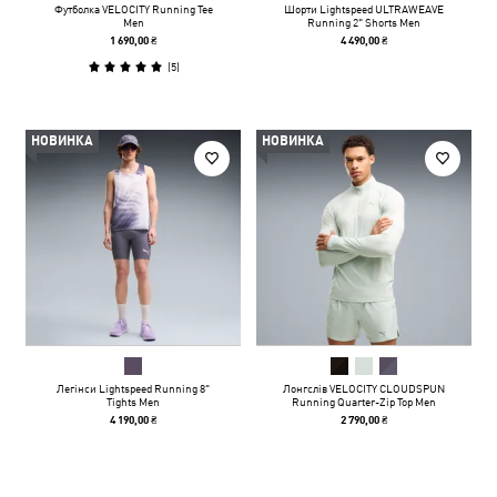
Футболка VELOCITY Running Tee
Шорти Lightspeed ULTRAWEAVE
Men
Running 2" Shorts Men
1 690,00 ₴
4 490,00 ₴
(
5
)
НОВИНКА
НОВИНКА
Легінси Lightspeed Running 8"
Лонгслів VELOCITY CLOUDSPUN
Tights Men
Running Quarter-Zip Top Men
4 190,00 ₴
2 790,00 ₴