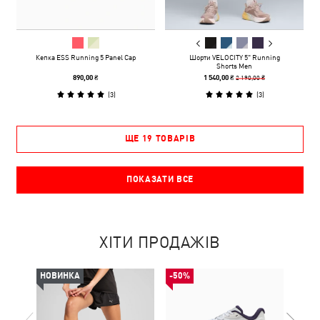
Кепка ESS Running 5 Panel Cap
Шорти VELOCITY 5" Running
Shorts Men
2 190,00 ₴
890,00 ₴
1 540,00 ₴
(
3
)
(
3
)
ЩЕ 19 ТОВАРІВ
ПОКАЗАТИ ВСЕ
ХІТИ ПРОДАЖІВ
НОВИНКА
-50%
НОВ