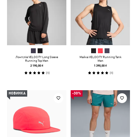
Лонгслів VELOCITY Long Sleeve
Майка VELOCITY Running Tank
Running Top Men
Men
2 190,00 ₴
1 390,00 ₴
(
1
)
(
1
)
НОВИНКА
-30%