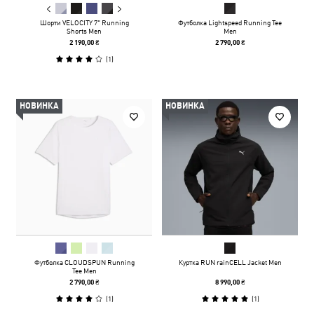
Шорти VELOCITY 7" Running
Футболка Lightspeed Running Tee
Shorts Men
Men
2 190,00 ₴
2 790,00 ₴
(
1
)
НОВИНКА
НОВИНКА
Футболка CLOUDSPUN Running
Куртка RUN rainCELL Jacket Men
Tee Men
2 790,00 ₴
8 990,00 ₴
(
1
)
(
1
)