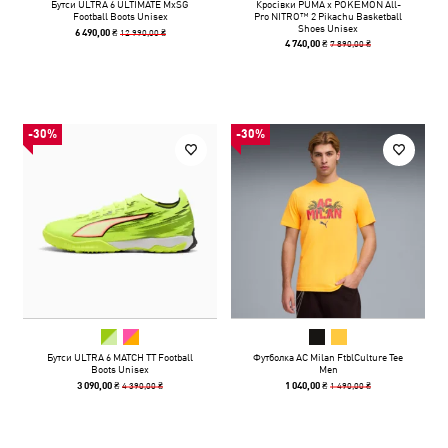
Бутси ULTRA 6 ULTIMATE MxSG
Кросівки PUMA x POKÉMON All-
Football Boots Unisex
Pro NITRO™ 2 Pikachu Basketball
Shoes Unisex
12 990,00 ₴
6 490,00 ₴
7 890,00 ₴
4 740,00 ₴
-30%
-30%
Бутси ULTRA 6 MATCH TT Football
Футболка AC Milan FtblCulture Tee
Boots Unisex
Men
4 390,00 ₴
1 490,00 ₴
3 090,00 ₴
1 040,00 ₴