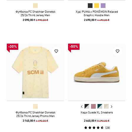
Футболка FC Shakhtar Donetsk
Худі PUMA x POKÉMON Relaxed
25/26 Third Jersey Men
Graphic Hoodie Men
2 990,00 ₴
4 490,00 ₴
2 090,00 ₴
2 690,00 ₴
-30%
-50%
Футболка FC Shakhtar Donetsk
Кеди Suede XL Sneakers
25/26 Third Jersey Promo Men
4 490,00 ₴
5 290,00 ₴
3 140,00 ₴
2 640,00 ₴
(
28
)