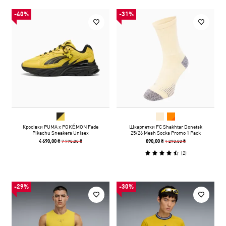
-40%
-31%
Кросівки PUMA x POKÉMON Fade
Шкарпетки FC Shakhtar Donetsk
Pikachu Sneakers Unisex
25/26 Mesh Socks Promo 1 Pack
7 790,00 ₴
1 290,00 ₴
4 690,00 ₴
890,00 ₴
(
2
)
-29%
-30%