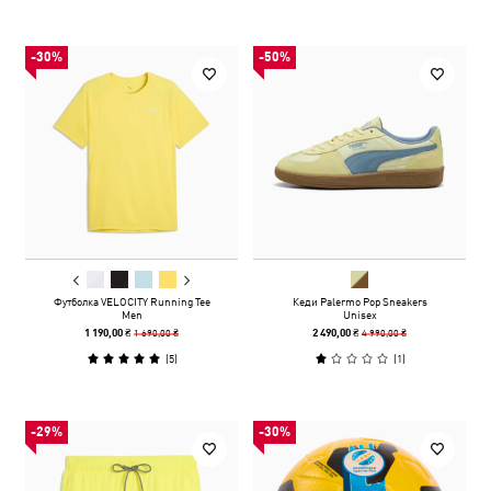
-30%
-50%
Футболка VELOCITY Running Tee
Кеди Palermo Pop Sneakers
Men
Unisex
1 690,00 ₴
4 990,00 ₴
1 190,00 ₴
2 490,00 ₴
(
5
)
(
1
)
-29%
-30%