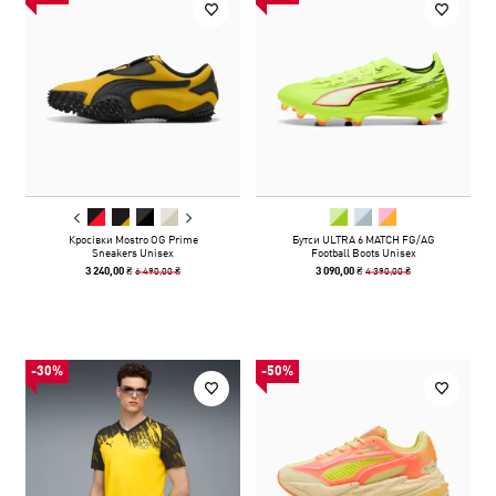
Кросівки Mostro OG Prime
Бутси ULTRA 6 MATCH FG/AG
Sneakers Unisex
Football Boots Unisex
6 490,00 ₴
4 390,00 ₴
3 240,00 ₴
3 090,00 ₴
-30%
-50%