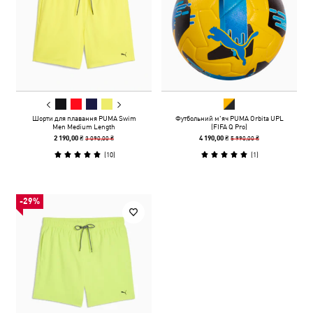
Шорти для плавання PUMA Swim
Футбольний м'яч PUMA Orbita UPL
Men Medium Length
(FIFA Q Pro)
3 090,00 ₴
5 990,00 ₴
2 190,00 ₴
4 190,00 ₴
(
10
)
(
1
)
-29%