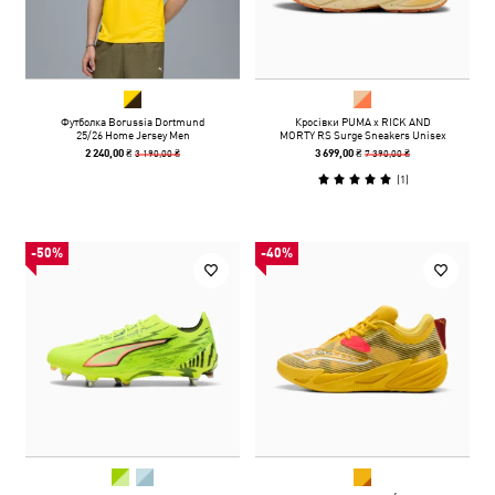
Футболка Borussia Dortmund
Кросівки PUMA x RICK AND
25/26 Home Jersey Men
MORTY RS Surge Sneakers Unisex
3 190,00 ₴
7 390,00 ₴
2 240,00 ₴
3 699,00 ₴
(
1
)
-50%
-40%