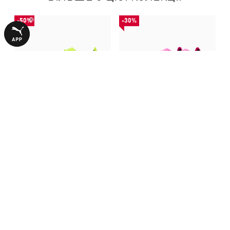
-50%
-30%
Бутси ULTRA 6 ULTIMATE FG
Бутси ULTRA 6 ULTIMATE FG
Football Boots Unisex
Football Boots Unisex
6190,00 ₴
8690,00 ₴
12390,00 ₴
12390,00 ₴
З ЦИМ ТОВАРОМ КУПУЮТЬ
-50%
НОВИНКА