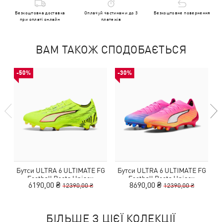
Безкоштовна доставка
Оплачуй частинами до 3
Безкоштовне повернення
при оплаті онлайн
платежів
ВАМ ТАКОЖ СПОДОБАЄТЬСЯ
-50%
-30%
Бутси ULTRA 6 ULTIMATE FG
Бутси ULTRA 6 ULTIMATE FG
Football Boots Unisex
Football Boots Unisex
6190,00 ₴
8690,00 ₴
12390,00 ₴
12390,00 ₴
БІЛЬШЕ З ЦІЄЇ КОЛЕКЦІЇ