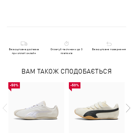
Безкоштовна доставка
Оплачуй частинами до 3
Безкоштовне повернення
при оплаті онлайн
платежів
ВАМ ТАКОЖ СПОДОБАЄТЬСЯ
-50%
-50%