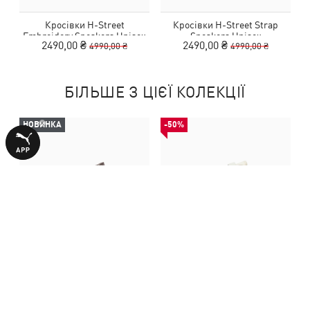
Кросівки H-Street
Кросівки H-Street Strap
Embroidery Sneakers Unisex
Sneakers Unisex
2490,00 ₴
2490,00 ₴
4990,00 ₴
4990,00 ₴
БІЛЬШЕ З ЦІЄЇ КОЛЕКЦІЇ
НОВИНКА
-50%
Кросівки H-Street Sneakers
Кросівки H-Street Strap
Unisex
Sneakers Unisex
E
5190,00 ₴
2490,00 ₴
4990,00 ₴