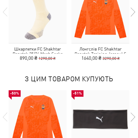
Шкарпетки FC Shakhtar
Лонгслів FC Shakhtar
Donetsk 25/26 Mesh Socks
Donetsk Training Jersey LS
890,00 ₴
1640,00 ₴
1290,00 ₴
3290,00 ₴
Promo 1 Pack
З ЦИМ ТОВАРОМ КУПУЮТЬ
-50%
-51%