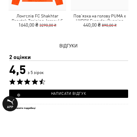
Лонгслів FC Shakhtar
Пов'язка на голову PUMA x
Donetsk Training Jersey LS
HYROX Everyday Running
1640,00 ₴
440,00 ₴
3290,00 ₴
890,00 ₴
Headband
ВІДГУКИ
2 оцінки
4,5
з 5 зірок
НАПИСАТИ ВІДГУК
Показати подробиці
Розмір
50%
Маломірить
Відповідає розміру
Більшомірить
між