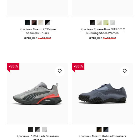
Кросівки Mostro XC Prime
Кросівки ForeverRun NITRO™ 2
Sneakers Unisex
Running Shoes Women
6 490,00 ₴
7 490,00 ₴
3 240,00 ₴
3 740,00 ₴
-50%
-50%
Кросівки PUMA Fade Sneakers
Кросівки Mostro Unlined Sneakers
Unisex
Unisex