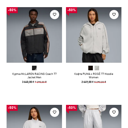
-50%
-50%
Куртка McLAREN RACING Coach T7
Кофта PUMA x ROSÉ T7 Hoodie
Jacket Men
Women
7 290,00 ₴
5 290,00 ₴
3 640,00 ₴
2 649,00 ₴
-50%
-50%