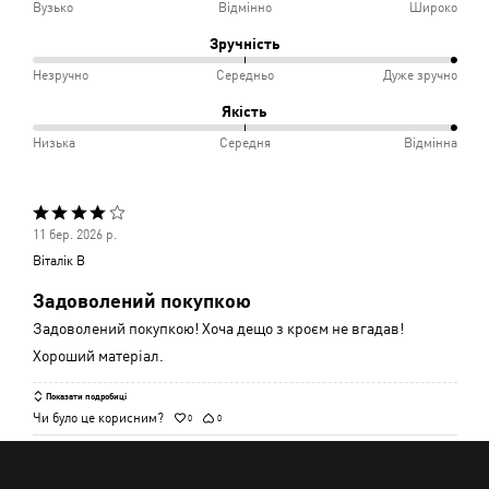
100%
Вузько
Відмінно
Широко
і
між
Зручність
Відповідає
Вузько
100%
Незручно
Середньо
Дуже зручно
розміру
і
між
Якість
Відмінно
Незручно
100%
Низька
Середня
Відмінна
і
між
Середньо
Низька
Оцінено
і
11 бер. 2026 р.
4
Середня
Віталік В
з
Задоволений покупкою
5
Задоволений покупкою! Хоча дещо з кроєм не вгадав!
Хороший матеріал.
Показати подробиці
Чи було це корисним?
0
0