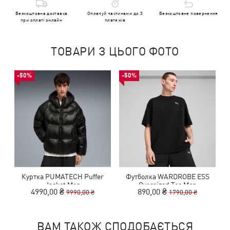
Безкоштовна доставка
Оплачуй частинами до 3
Безкоштовне повернення
при оплаті онлайн
платежів
ТОВАРИ З ЦЬОГО ФОТО
-50%
-50%
Куртка PUMATECH Puffer
Футболка WARDROBE ESS
Jacket Men
Oversized Tee Men
4990,00 ₴
890,00 ₴
9990,00 ₴
1790,00 ₴
ВАМ ТАКОЖ СПОДОБАЄТЬСЯ