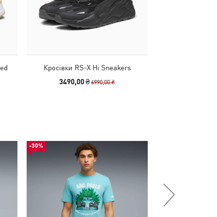
ted
Кросівки RS-X Hi Sneakers
Кросівки RS-X
3490,00 ₴
2690,00
6990,00 ₴
-30%
-50%