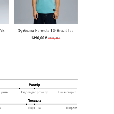
IVE
Футболка Formula 1® Brazil Tee
Шорти FUTURE
sex
KING Relaxed
1390,00 ₴
1490,00
1990,00 ₴
Розмір
ірить
Відповідає розміру
Більшомірить
Посадка
о
Відмінно
Широко
мірить