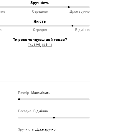
Зручність
чно
Середньо
Дуже зручно
овідає
ко
Якість
іру
а
Середня
Відмінна
інно
учно
Ти рекомендуєш цей товар?
Так (59)
Ні (11)
дньо
ка
дня
Розмір
:
Маломірить
Посадка
:
Відмінно
Зручність
:
Дуже зручно