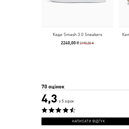
Кеди Smash 3.0 Sneakers
Ке
2240,00 ₴
3190,00 ₴
70 оцінок
4,3
з 5 зірок
НАПИСАТИ ВІДГУК