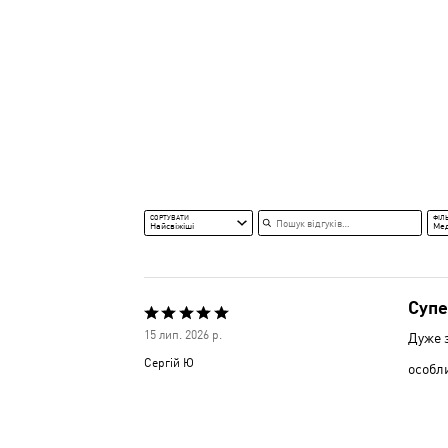
Пошук відгуків
СОРТУВАТИ
ФІЛ
Найсвіжіші
Ме
Супе
Оцінено
15 лип. 2026 р.
Дуже 
5
Сергій Ю
особли
з
5