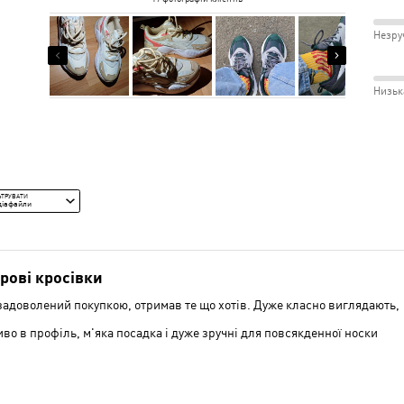
зірка
4%
і
між
від
рецензентів
7%
від
рецензентів
4%
Незру
рецензентів
Відп
Вузь
80%
10%
рецензентів
рецензентів
розм
і
між
Низьк
Відм
Незр
84%
і
між
Сере
Низь
і
ЬТРУВАТИ
Сере
діафайли
рові кросівки
задоволений покупкою, отримав те що хотів. Дуже класно виглядають,
во в профіль, м'яка посадка і дуже зручні для повсякденної носки