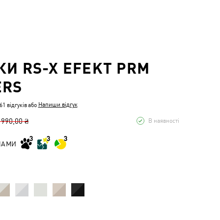
КИ RS-X EFEKT PRM
ERS
Напиши відгук
1 відгуків
або
 990,00 ₴
В наявності
НАМИ