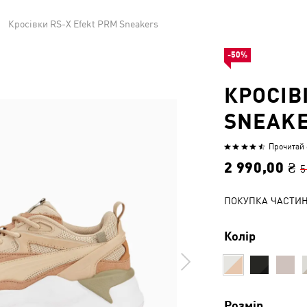
Кросівки RS-X Efekt PRM Sneakers
-50%
КРОСІВ
SNEAK
Прочитай 6
Оцінено
4.3
2 990,00 ₴
5
з
5
ПОКУПКА ЧАСТИ
Колір
Розмір