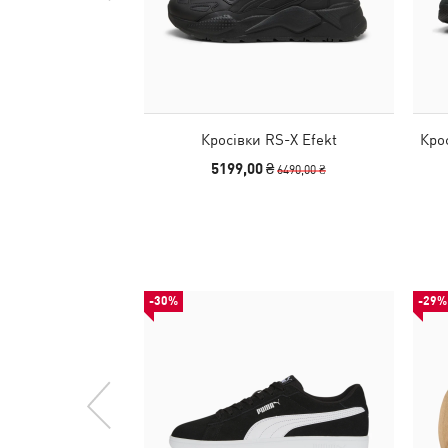
Кросівки RS-X Efekt
Кро
5199,00 ₴
6490,00 ₴
-30%
-29%