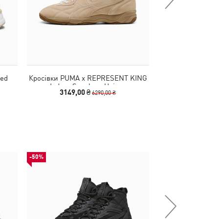
ted
Кросівки PUMA x REPRESENT KING
Кросівки RS-
Indoor Sneakers Unisex
3149,00 ₴
3490,00
6290,00 ₴
-50%
-29%