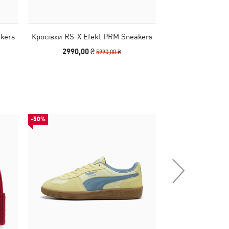
kers
Кросівки RS-X Efekt PRM Sneakers
Кросівки RS-
2990,00 ₴
3490,00
5990,00 ₴
-50%
-29%