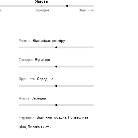
Якість
іру
а
Середня
Відмінна
інно
учно
дньо
ка
Розмір
:
Відповідає розміру
дня
Посадка
:
Відмінно
Зручність
:
Середньо
Якість
:
Середня
Переваги
:
Відмінна посадка, Приваблива
ціна, Висока якість