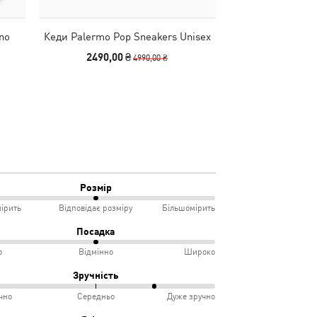
no
Кеди Palermo Pop Sneakers Unisex
Кепка WARDROB
C
2490,00 ₴
990,00 
4990,00 ₴
Розмір
ірить
Відповідає розміру
Більшомірить
Посадка
о
Відмінно
Широко
мірить
Зручність
чно
Середньо
Дуже зручно
овідає
ко