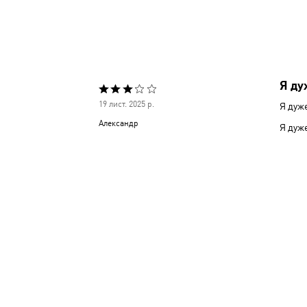
Я ду
Оцінено
19 лист. 2025 р.
Я дуж
3
Александр
Я дуж
з
5