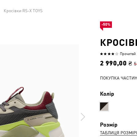
Кросівки RS-X TOYS
-50%
КРОСІВ
Прочитай 2
Оцінено
4
2 990,00 ₴
5
з
5
ПОКУПКА ЧАСТИ
Колір
Розмір
ТАБЛИЦЯ РОЗМІР