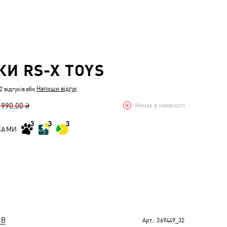
КИ RS-X TOYS
Напиши відгук
 відгуків
або
 990,00 ₴
Немає в наявності
НАМИ
ІВ
Арт.:
369449_32