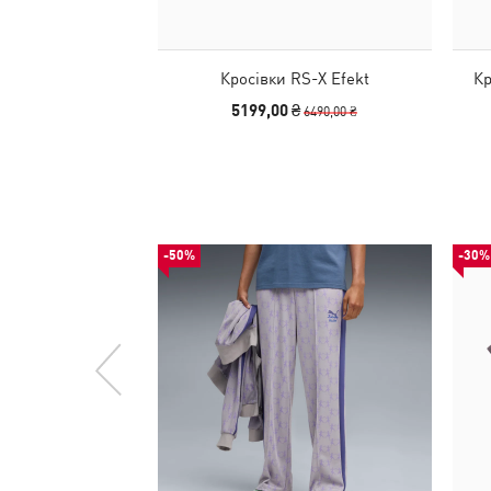
Кросівки RS-X Efekt
Кр
5199,00 ₴
6490,00 ₴
-50%
-30%