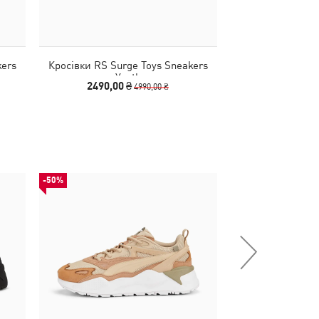
kers
Кросівки RS Surge Toys Sneakers
Кросівки RS-X E
Youth
2490,00 ₴
2990,00
4990,00 ₴
-50%
-50%