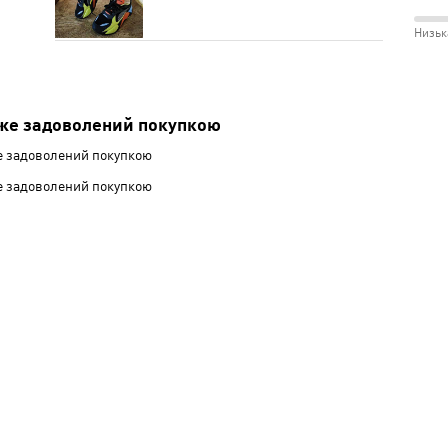
рецензентів
розм
і
між
Низьк
Відм
Незр
75%
і
між
Сере
Низь
же задоволений покупкою
і
е задоволений покупкою
Сере
е задоволений покупкою