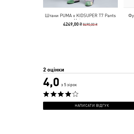
Штани PUMA x KIDSUPER T7 Pants
Фу
Unisex
4249,00 ₴
8490,00 ₴
2 оцінки
4,0
з 5 зірок
НАПИСАТИ ВІДГУК