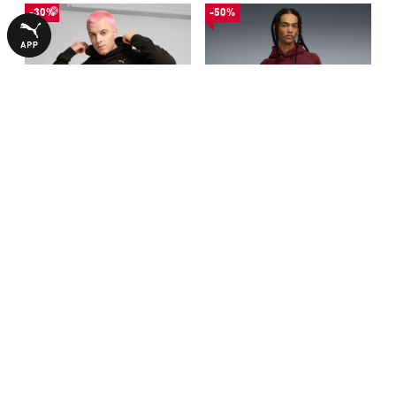
-30%
-50%
Худі PUMATECH Hoodie Men
Кофта PUMATECH Full-Zip
Hoodie Men
2440,00 ₴
2090,00 ₴
3490,00 ₴
4190,00 ₴
З ЦИМ ТОВАРОМ КУПУЮТЬ
-50%
-50%