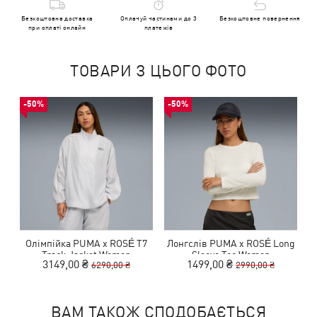
Безкоштовна доставка
Оплачуй частинами до 3
Безкоштовне повернення
при оплаті онлайн
платежів
ТОВАРИ З ЦЬОГО ФОТО
-50%
-50%
Олімпійка PUMA x ROSÉ T7
Лонгслів PUMA x ROSÉ Long
Track Jacket Women
Sleeve Tee Women
3149,00 ₴
1499,00 ₴
6290,00 ₴
2990,00 ₴
ВАМ ТАКОЖ СПОДОБАЄТЬСЯ