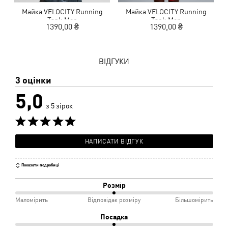
Майка VELOCITY Running
Майка VELOCITY Running
Tank Men
Tank Men
R
1390,00 ₴
1390,00 ₴
ВІДГУКИ
3 оцінки
5,0
з 5 зірок
НАПИСАТИ ВІДГУК
Показати подробиці
Розмір
50%
Маломірить
Відповідає розміру
Більшомірить
між
Посадка
Маломірить