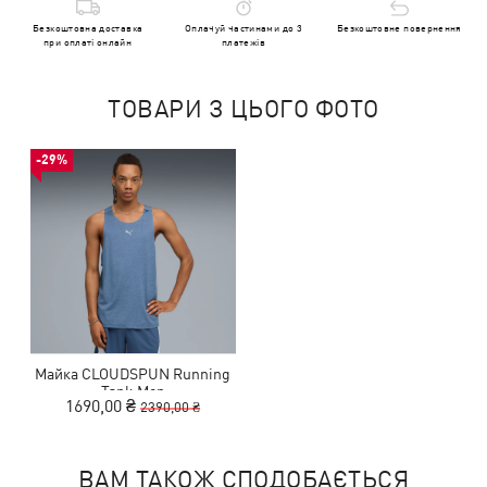
Безкоштовна доставка
Оплачуй частинами до 3
Безкоштовне повернення
при оплаті онлайн
платежів
ТОВАРИ З ЦЬОГО ФОТО
-29%
Майка CLOUDSPUN Running
Tank Men
1690,00 ₴
2390,00 ₴
ВАМ ТАКОЖ СПОДОБАЄТЬСЯ