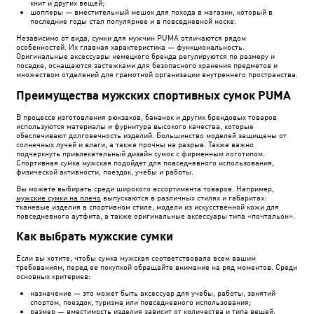
книг и других вещей;
шопперы — вместительный мешок для похода в магазин, который в
последние годы стал популярнее и в повседневной носке.
Независимо от вида, сумки для мужчин PUMA отличаются рядом
особенностей. Их главная характеристика — функциональность.
Оригинальные аксессуары немецкого бренда регулируются по размеру и
посадке, оснащаются застежками для безопасного хранения предметов и
множеством отделений для грамотной организации внутреннего пространства.
Преимущества мужских спортивных сумок PUMA
В процессе изготовления рюкзаков, бананок и других брендовых товаров
используются материалы и фурнитура высокого качества, которые
обеспечивают долговечность изделий. Большинство моделей защищены от
солнечных лучей и влаги, а также прочны на разрыв. Также важно
подчеркнуть привлекательный дизайн сумок с фирменным логотипом.
Спортивная сумка мужская подойдет для повседневного использования,
физической активности, поездок, учебы и работы.
Вы можете выбирать среди широкого ассортимента товаров. Например,
мужские сумки на плечо
выпускаются в различных стилях и габаритах:
тканевые изделия в спортивном стиле, модели из искусственной кожи для
повседневного аутфита, а также оригинальные аксессуары типа «почтальон».
Как выбрать мужские сумки
Если вы хотите, чтобы сумка мужская соответствовала всем вашим
требованиям, перед ее покупкой обращайте внимание на ряд моментов. Среди
основных критериев:
назначение — это может быть аксессуар для учебы, работы, занятий
спортом, поездок, туризма или повседневного использования;
размер — вместимость изделия зависит от количества и типа вещей,