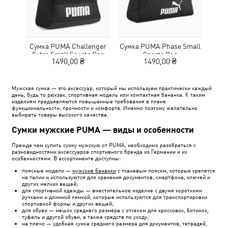
Сумка PUMA Challenger
Сумка PUMA Phase Small
С
Extra Small Sports Bag
Sports Bag
1490,00 ₴
1490,00 ₴
Мужская сумка — это аксессуар, который мы используем практически каждый
день, будь то рюкзак, спортивная модель или компактная бананка. К таким
изделиям предъявляются повышенные требования в плане
функциональности, прочности и комфорта. Именно поэтому желательно
выбирать товары высокого качества.
Сумки мужские PUMA — виды и особенности
Прежде чем купить сумку мужскую от PUMA, необходимо разобраться с
разновидностями аксессуаров спортивного бренда из Германии и их
особенностями. В ассортименте доступны:
поясные модели —
мужские бананки
с тканевым поясом, которые крепятся
на талии и используются для хранения документов, смартфона, ключей и
других мелких вещей;
для спортивной одежды — вместительное изделие с двумя короткими
ручками и длинной лямкой, которые используются для транспортировки
спортивной формы и других вещей;
для обуви — мешок среднего размера с отсеком для кроссовок, ботинок,
туфель и другой обуви, а также средств по уходу;
на плечо — удобная сумка среднего размера для документов, тетрадей,