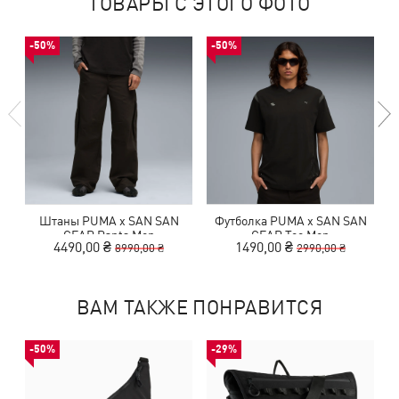
ТОВАРЫ С ЭТОГО ФОТО
-50%
-50%
Штаны PUMA x SAN SAN
Футболка PUMA x SAN SAN
К
GEAR Pants Men
GEAR Tee Men
4490,00 ₴
1490,00 ₴
8990,00 ₴
2990,00 ₴
ВАМ ТАКЖЕ ПОНРАВИТСЯ
-50%
-29%