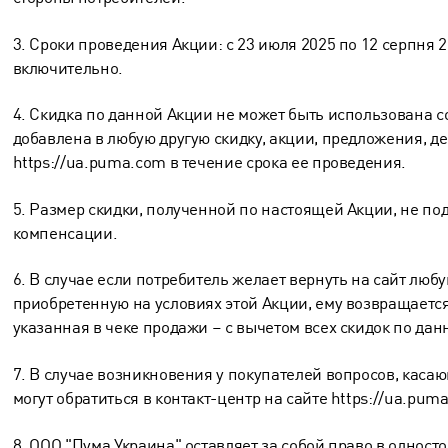
3. Сроки проведения Акции: с 23 июля 2025 по 12 серпня 2
включительно.
4. Скидка по данной Акции не может быть использована с
добавлена ​​в любую другую скидку, акции, предложения, 
https://ua.puma.com в течение срока ее проведения.
5. Размер скидки, полученной по настоящей Акции, не п
компенсации.
6. В случае если потребитель желает вернуть на сайт люб
приобретенную на условиях этой Акции, ему возвращается
указанная в чеке продажи – с вычетом всех скидок по дан
7. В случае возникновения у покупателей вопросов, каса
могут обратиться в контакт-центр на сайте https://ua.pum
8. ООО "Пума Украина" оставляет за собой право в однос