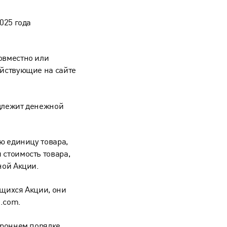
025 года
овместно или
действующие на сайте
одлежит денежной
ую единицу товара,
 стоимость товара,
ной Акции.
ющихся Акции, они
a.com.
тороннем порядке