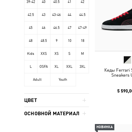
39-42
40
40.5
41
42
42.5
43
43-46
44
44.5
45
46
46.5
47
47-49
48
48.5
9
10
18
Kids
XXS
XS
S
M
L
OSFA
XL
XXL
3XL
Кеды Ferrari
Sneakers 
Adult
Youth
5 590,0
ЦВЕТ
ОСНОВНОЙ МАТЕРИАЛ
НОВИНКА