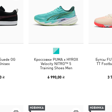
 Suede OG
Кроссовки PUMA x HYROX
Бутсы FU
Unisex
Velocity NITRO™ 5
TT Footba
Training Shoes Men
0 ₴
6 990,00 ₴
3 
НОВИНКА
НОВИНКА