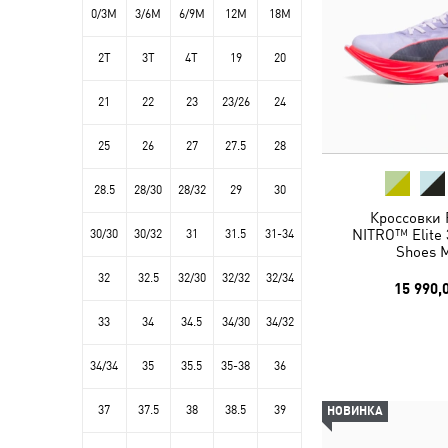
0/3M
3/6M
6/9M
12M
18M
2T
3T
4T
19
20
21
22
23
23/26
24
25
26
27
27.5
28
28.5
28/30
28/32
29
30
Кроссовки 
NITRO™ Elite 
30/30
30/32
31
31.5
31-34
Shoes 
32
32.5
32/30
32/32
32/34
15 990,
33
34
34.5
34/30
34/32
34/34
35
35.5
35-38
36
37
37.5
38
38.5
39
НОВИНКА