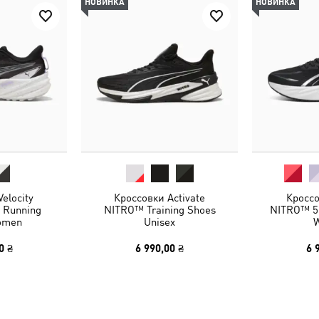
НОВИНКА
НОВИНКА
elocity
Кроссовки Activate
Кроссо
 Running
NITRO™ Training Shoes
NITRO™ 5
omen
Unisex
0 ₴
6 990,00 ₴
6 