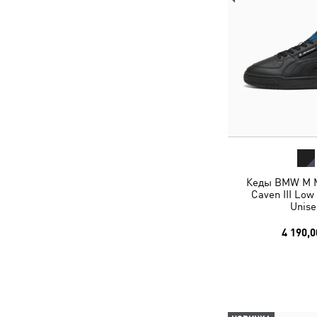
Кеды BMW M M
Caven III Low
Unise
4 190,0