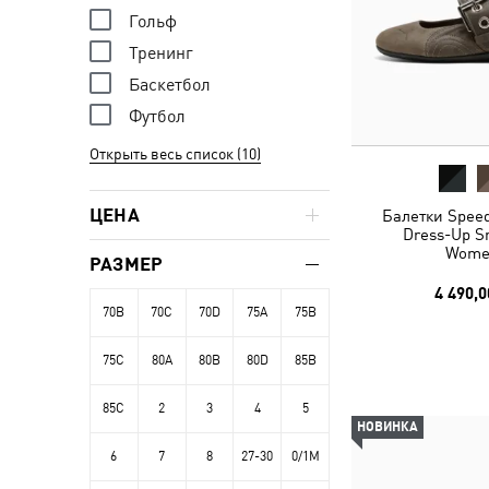
Гольф
Тренинг
Баскетбол
Футбол
Открыть весь список (10)
ЦЕНА
Балетки Speed
Dress-Up S
Wome
РАЗМЕР
4 490,0
70B
70C
70D
75A
75B
75C
80A
80B
80D
85B
85C
2
3
4
5
НОВИНКА
6
7
8
27-30
0/1M