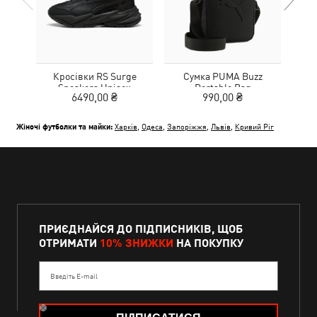
Кросівки RS Surge
Сумка PUMA Buzz
Кед
Sneakers Unisex
Portable Bag
Sue
6490,00 ₴
990,00 ₴
Жіночі футболки та майки:
Харків
,
Одеса
,
Запоріжжя
,
Львів
,
Кривий Ріг
ПРИЄДНАЙСЯ ДО ПІДПИСНИКІВ, ЩОБ
ОТРИМАТИ
10% ЗНИЖКИ
НА ПОКУПКУ
Введіть E-mail