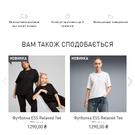
Безкоштовна доставка
Оплачуй частинами до 3
Безкоштовне повернення
при оплаті онлайн
платежів
ВАМ ТАКОЖ СПОДОБАЄТЬСЯ
НОВИНКА
НОВИНКА
Футболка ESS Relaxed Tee
Футболка ESS Relaxed Tee
Women
Women
1290,00 ₴
1290,00 ₴