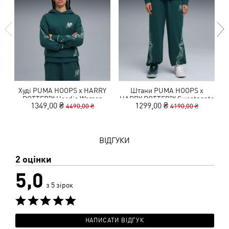
Худі PUMA HOOPS x HARRY
Штани PUMA HOOPS x
POTTER™ Hoodie Women
HARRY POTTER™ Sweatpants
1349,00 ₴
1299,00 ₴
4490,00 ₴
4190,00 ₴
Women
ВІДГУКИ
2 оцінки
5,0
з 5 зірок
НАПИСАТИ ВІДГУК