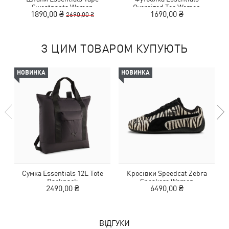
Sweatpants Women
Oversized Tee Women
1890,00 ₴
1690,00 ₴
2690,00 ₴
З ЦИМ ТОВАРОМ КУПУЮТЬ
НОВИНКА
НОВИНКА
Сумка Essentials 12L Tote
Кросівки Speedcat Zebra
Backpack
Sneakers Women
2490,00 ₴
6490,00 ₴
ВІДГУКИ