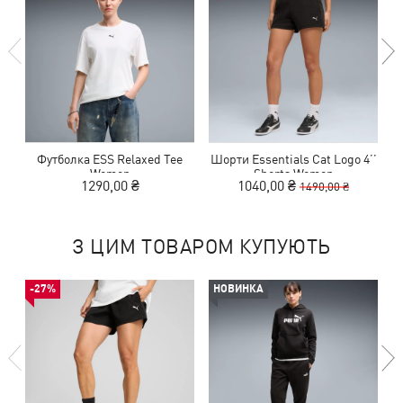
Футболка ESS Relaxed Tee
Шорти Essentials Cat Logo 4’’
Л
Women
Shorts Women
1290,00 ₴
1040,00 ₴
1490,00 ₴
З ЦИМ ТОВАРОМ КУПУЮТЬ
-27%
НОВИНКА