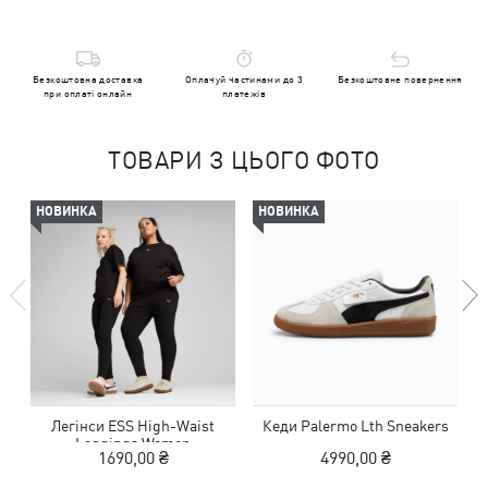
Безкоштовна доставка
Оплачуй частинами до 3
Безкоштовне повернення
при оплаті онлайн
платежів
ТОВАРИ З ЦЬОГО ФОТО
НОВИНКА
НОВИНКА
Легінси ESS High-Waist
Кеди Palermo Lth Sneakers
Leggings Women
1690,00 ₴
4990,00 ₴