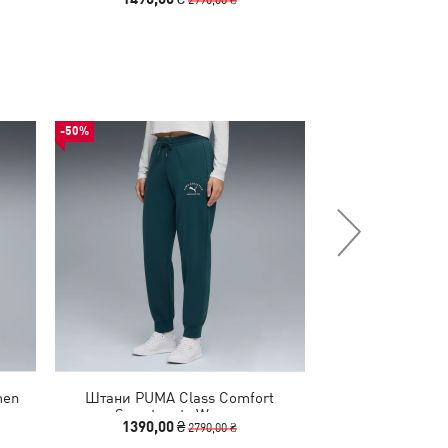
-50%
-50%
men
Штани PUMA Class Comfort
Кросівки FAST-
Sweatpants Women
Running S
1390,00 ₴
7490,00 
2790,00 ₴