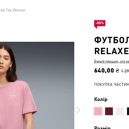
xed Tee Women
-50%
ФУТБОЛ
RELAXE
Будьте першим, хто н
640,00 ₴
1 29
ПОКУПКА ЧАСТИ
Колір
Розмір