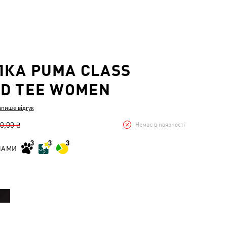
КА PUMA CLASS
D TEE WOMEN
апише відгук
0,00 ₴
Немає в наявності
НАМИ