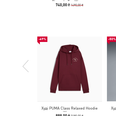
Pinnacle Tee Women
740,00 ₴
1490,00 ₴
-69%
-50%
Худі PUMA Class Relaxed Hoodie
Ху
Women
999,00 ₴
3190,00 ₴