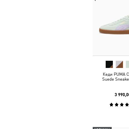
Кеди PUMA Cl
Suede Sneake
3 990,0