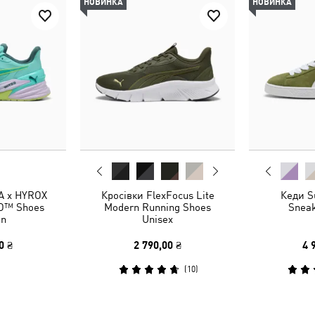
НОВИНКА
НОВИНКА
A x HYROX
Кросівки FlexFocus Lite
Кеди S
RO™ Shoes
Modern Running Shoes
Sneak
n
Unisex
0 ₴
2 790,00 ₴
4 
(
10
)