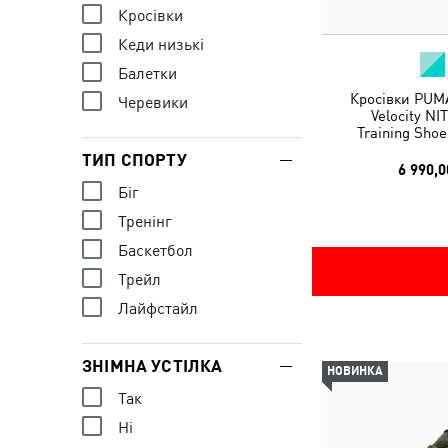
Кросівки
Кеди низькі
Балетки
Кросівки PUM
Черевики
Velocity N
Training Sho
ТИП СПОРТУ
6 990,0
Біг
Тренінг
Баскетбол
Трейл
Лайфстайл
ЗНІМНА УСТІЛКА
НОВИНКА
Так
Ні