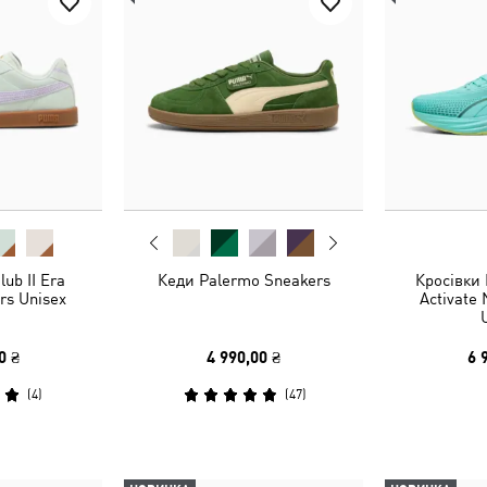
ub II Era
Кеди Palermo Sneakers
Кросівки
rs Unisex
Activate
0 ₴
4 990,00 ₴
6 
(
4
)
(
47
)