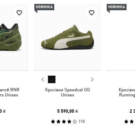
НОВИНКА
НОВИНКА
rancé RNR
Кросівки Speedcat OG
Кросівки
s Unisex
Unisex
Running
0 ₴
5 590,00 ₴
2 
(
13
)