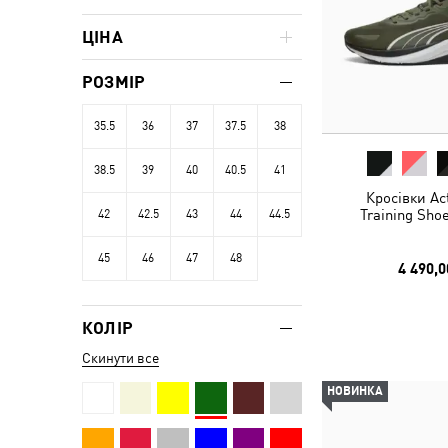
ЦІНА
РОЗМІР
35.5
36
37
37.5
38
38.5
39
40
40.5
41
Кросівки Ac
Training Sho
42
42.5
43
44
44.5
45
46
47
48
4 490,0
КОЛІР
Скинути все
НОВИНКА