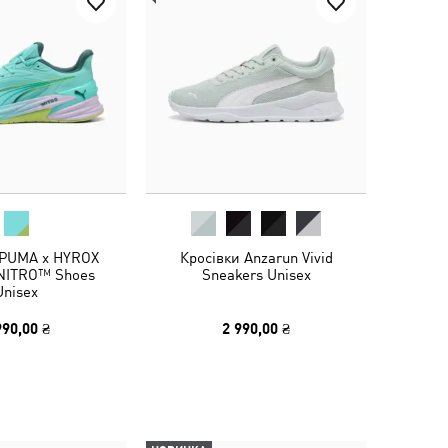
 PUMA x HYROX
Кросівки Anzarun Vivid
 NITRO™ Shoes
Sneakers Unisex
Unisex
990,00 ₴
2 990,00 ₴