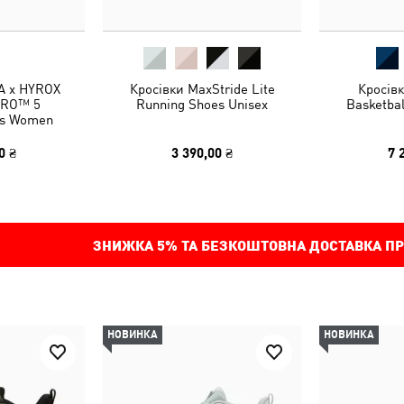
A x HYROX
Кросівки MaxStride Lite
Кросівк
ITRO™ 5
Running Shoes Unisex
Basketbal
es Women
0 ₴
3 390,00 ₴
7 
ЗНИЖКА
5%
ТА БЕЗКОШТОВНА ДОСТАВКА ПР
НОВИНКА
НОВИНКА