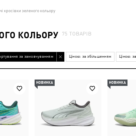
чі кросівки зеленого кольору
НОГО КОЛЬОРУ
75
ТОВАРІВ
ортування за замовчуванням
Ціною: за збільшенням
Ціною: з
НОВИНКА
НОВИНКА