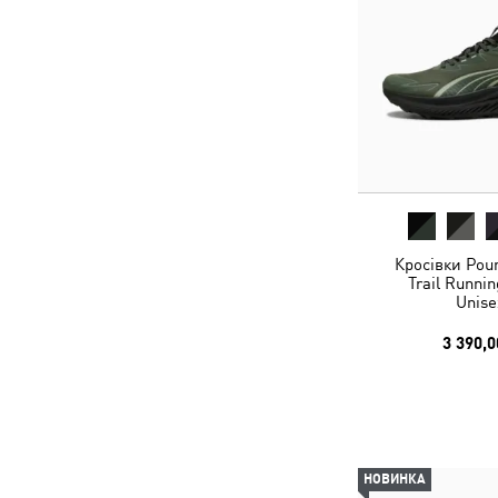
Кросівки Poun
Trail Runni
Unise
3 390,0
НОВИНКА