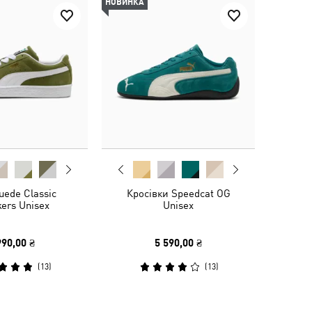
НОВИНКА
uede Classic
Кросівки Speedcat OG
ers Unisex
Unisex
990,00 ₴
5 590,00 ₴
(
13
)
(
13
)