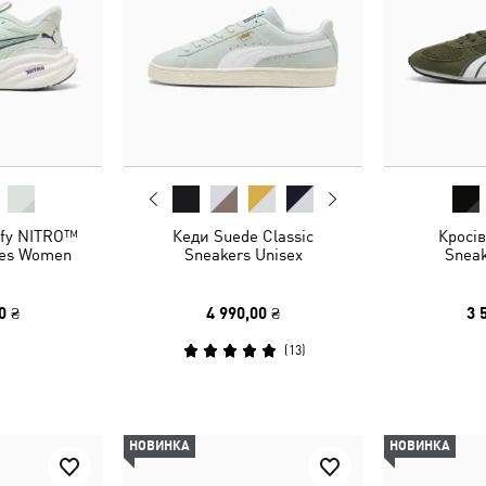
ify NITRO™
Кеди Suede Classic
Кросів
oes Women
Sneakers Unisex
Sneak
0 ₴
4 990,00 ₴
3 
(
13
)
НОВИНКА
НОВИНКА