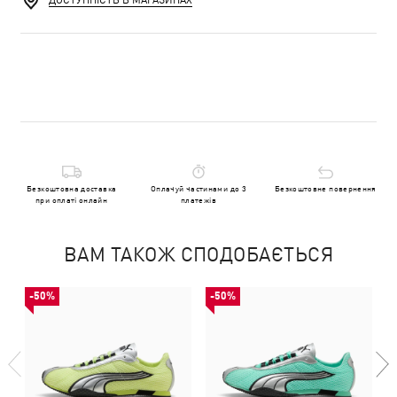
ДОСТУПНІСТЬ В МАГАЗИНАХ
Безкоштовна доставка
Оплачуй частинами до 3
Безкоштовне повернення
при оплаті онлайн
платежів
ВАМ ТАКОЖ СПОДОБАЄТЬСЯ
-50%
-50%