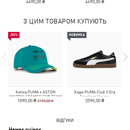
4490,00 ₴
4490,00 ₴
З ЦИМ ТОВАРОМ КУПУЮТЬ
-50%
НОВИНКА
Кепка PUMA x ASTON
Кеди PUMA Club II Era
MARTIN ARAMCO F1® TEAM
Sneakers Unisex
1090,00 ₴
3590,00 ₴
2190,00 ₴
Baseball Cap
ВІДГУКИ
Немає оцінок