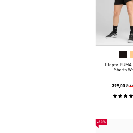
Шорти PUMA 
Shorts W
399,00 ₴
1 
-30%