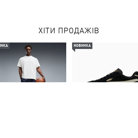
ХІТИ ПРОДАЖІВ
ИНКА
НОВИНКА
орти Fundamentals Mesh 8"
Кеди PUMA Club II Era Sue
Basketball Shorts Men
Sneakers Unisex
1690,00 ₴
3990,00 ₴