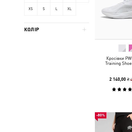
XS
S
L
XL
КОЛІР
Кросівки PW
Training Sho
2 140,00 ₴
4
-80%