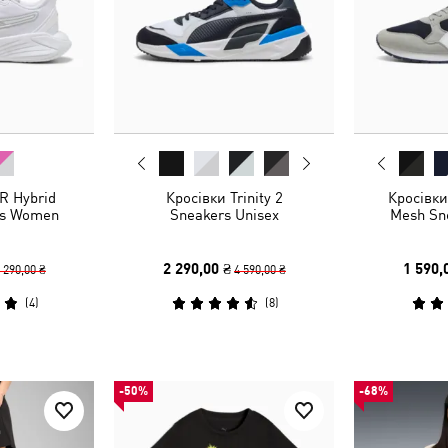
R Hybrid
Кросівки Trinity 2
Кросівки
es Women
Sneakers Unisex
Mesh Sn
2 290,00 ₴
1 590,
 290,00 ₴
4 590,00 ₴
(
4
)
(
8
)
-50%
-68%