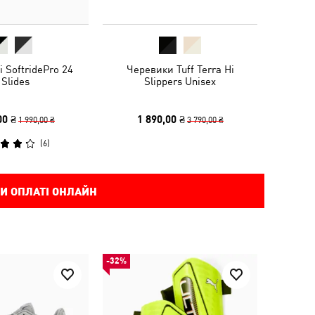
 SoftridePro 24
Черевики Tuff Terra Hi
 Slides
Slippers Unisex
00 ₴
1 890,00 ₴
1 990,00 ₴
3 790,00 ₴
(
6
)
И ОПЛАТІ ОНЛАЙН
-32%