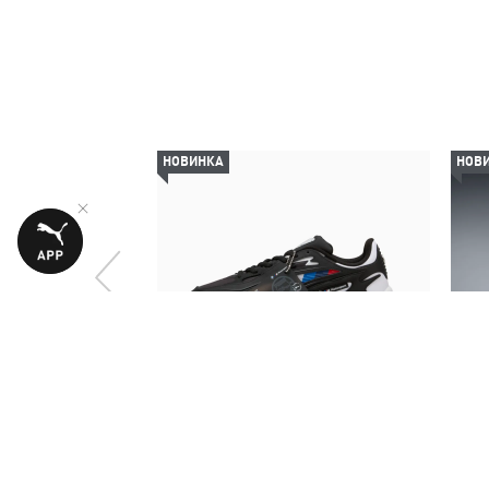
НОВИНКА
НОВ
Кросівки BMW M MOTORSPORT RS
Ш
Surge Sneakers Unisex
6790,00 ₴