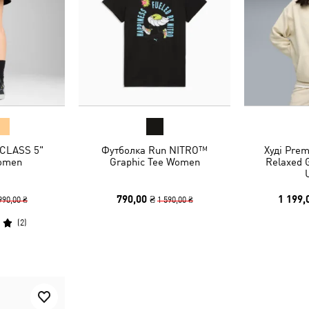
CLASS 5"
Футболка Run NITRO™
Худі Prem
omen
Graphic Tee Women
Relaxed 
790,00 ₴
1 199,
990,00 ₴
1 590,00 ₴
(
2
)