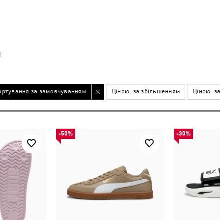
В
ортування за замовчуванням
Ціною: за збільшенням
Ціною: з
-50%
-30%