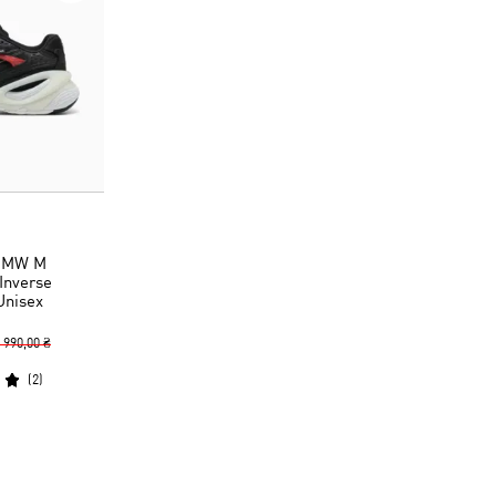
 BMW M
Inverse
Unisex
 990,00 ₴
(
2
)