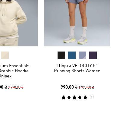
ium Essentials
Шорти VELOCITY 5"
Graphic Hoodie
Running Shorts Women
Unisex
00 ₴
990,00 ₴
3 790,00 ₴
1 990,00 ₴
(
1
)