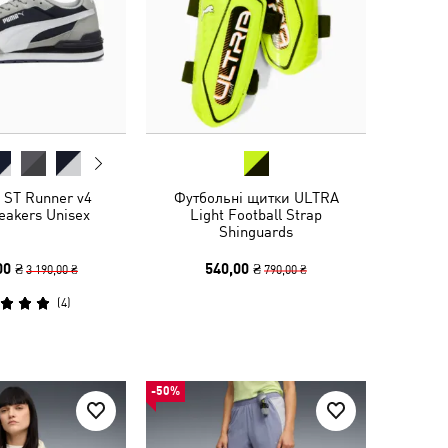
 ST Runner v4
Футбольні щитки ULTRA
eakers Unisex
Light Football Strap
Shinguards
00 ₴
540,00 ₴
3 190,00 ₴
790,00 ₴
(
4
)
-50%