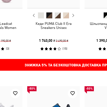
Leadcat
Кеди PUMA Club II Era
Шльопанці
als Women
Sneakers Unisex
V
1 740,00 ₴
1 390,
 190,00 ₴
3 490,00 ₴
(
3
)
(
15
)
ЗНИЖКА
5%
ТА БЕЗКОШТОВНА ДОСТАВКА ПР
-50%
-50%