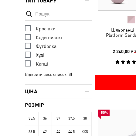
ТИП ТОВАРУ
Кросівки
Шльопанці 
Platform Sand
Кеди низькі
Футболка
2 240,00 ₴
3
Худі
Капці
Відкрити весь список (8)
ЦІНА
РОЗМІР
-50%
35.5
36
37
37.5
38
38.5
42
44
44.5
XXS