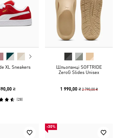
de XL Sneakers
Шльопанці SOFTRIDE
ZeroG Slides Unisex
590,00 ₴
1 990,00 ₴
2 790,00 ₴
(
28
)
-30%