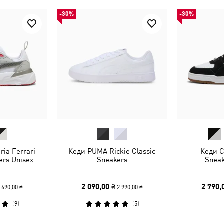
-30%
-30%
ria Ferrari
Кеди PUMA Rickie Classic
Кеди Ca
kers Unisex
Sneakers
Sneak
2 090,00 ₴
2 790,
 690,00 ₴
2 990,00 ₴
(
9
)
(
5
)