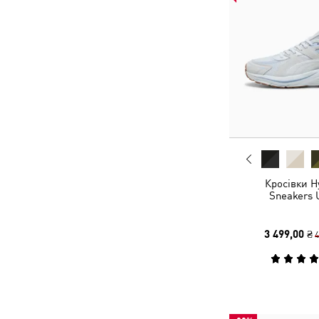
Кросівки H
Sneakers 
3 499,00 ₴
4