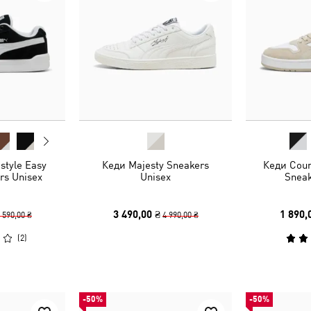
style Easy
Кеди Majesty Sneakers
Кеди Cour
rs Unisex
Unisex
Sneak
3 490,00 ₴
1 890,
 590,00 ₴
4 990,00 ₴
(
2
)
-50%
-50%