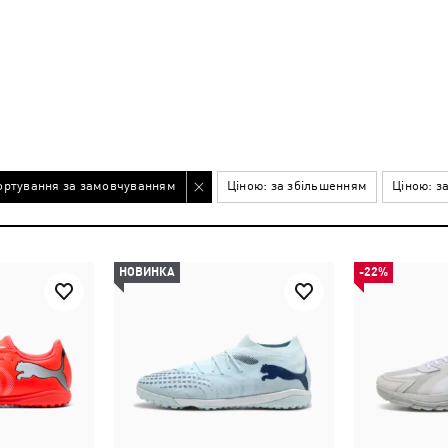
ортування за замовчуванням
Ціною: за збільшенням
Ціною: з
НОВИНКА
-22%