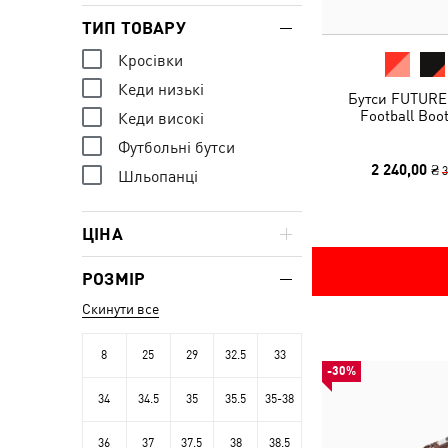
ТИП ТОВАРУ
Кросівки
Кеди низькі
Бутси FUTURE 
Football Boo
Кеди високі
Футбольні бутси
2 240,00 ₴
3
Шльопанці
ЦІНА
РОЗМІР
Скинути все
8
25
29
32.5
33
-30%
34
34.5
35
35.5
35-38
36
37
37.5
38
38.5