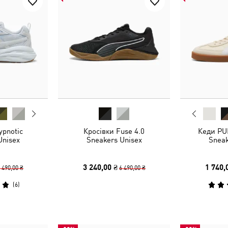
ypnotic
Кросівки Fuse 4.0
Кеди PUM
Unisex
Sneakers Unisex
Sneak
3 240,00 ₴
1 740,
 490,00 ₴
6 490,00 ₴
(
6
)