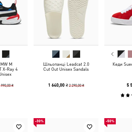
 BMW M
Шльопанці Leadcat 2.0
Кеди Sue
 X-Ray 4
Cut Out Unisex Sandals
Unisex
1 640,00 ₴
5 
 990,00 ₴
2 290,00 ₴
-30%
-50%