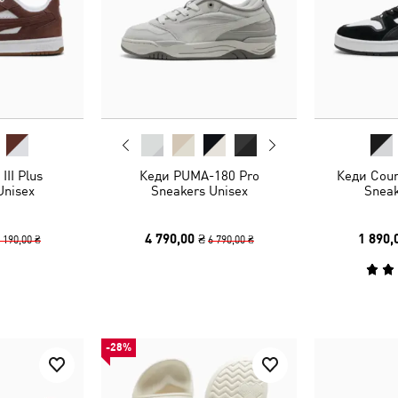
III Plus
Кеди PUMA-180 Pro
Кеди Cour
Unisex
Sneakers Unisex
Sneak
4 790,00 ₴
1 890,
 190,00 ₴
6 790,00 ₴
-28%