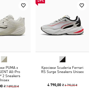
-29%
вки PUMA x
Кросівки Scuderia Ferrari
ENT All-Pro
RS Surge Sneakers Unisex
 2 Sneakers
Unisex
4 790,00 ₴
6 790,00 ₴
00 ₴
7 890,00 ₴