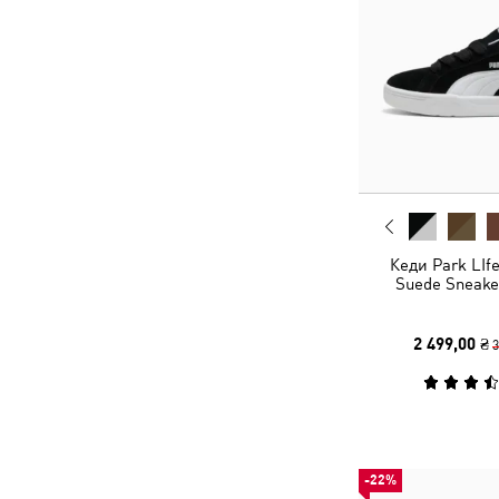
Кеди Park LIfe
Suede Sneake
2 499,00 ₴
3
-22%