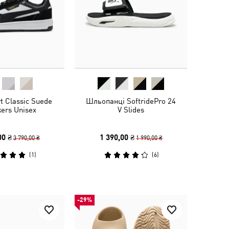
t Classic Suede
Шльопанці SoftridePro 24
ers Unisex
V Slides
00 ₴
1 390,00 ₴
3 790,00 ₴
1 990,00 ₴
(
1
)
(
6
)
-29%