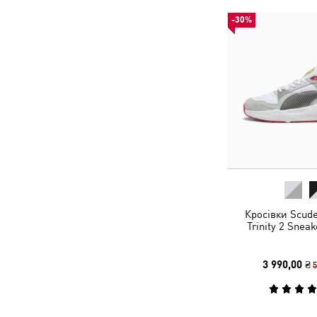
-30%
Кросівки Scude
Trinity 2 Snea
3 990,00 ₴
5