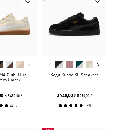
A Club II Era
Кеди Suede XL Sneakers
ers Unisex
00 ₴
3 740,00 ₴
3 490,00 ₴
5 290,00 ₴
(
15
)
(
28
)