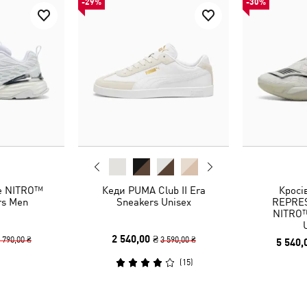
-29%
-30%
e NITRO™
Кеди PUMA Club II Era
Кросі
rs Men
Sneakers Unisex
REPRES
NITRO™
2 540,00 ₴
 790,00 ₴
3 590,00 ₴
5 540,
(
15
)