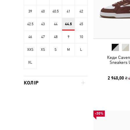
39
40
40.5
41
42
42.5
43
44
44.5
45
46
47
48
9
10
XXS
XS
S
M
L
Кеди Caven 
Sneakers 
XL
2 940,00 ₴
4
КОЛІР
-30%