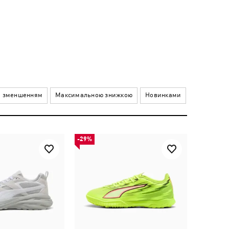
а зменшенням
Максимальною знижкою
Новинками
-29%