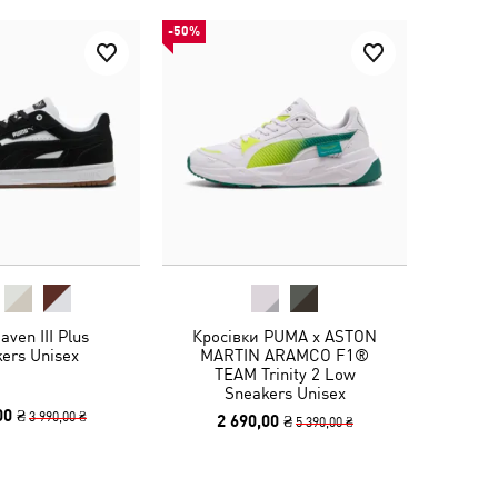
-50%
ven III Plus
Кросівки PUMA x ASTON
ers Unisex
MARTIN ARAMCO F1®
TEAM Trinity 2 Low
Sneakers Unisex
00 ₴
3 990,00 ₴
2 690,00 ₴
5 390,00 ₴