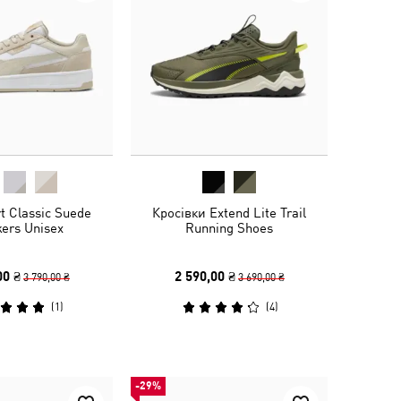
t Classic Suede
Кросівки Extend Lite Trail
ers Unisex
Running Shoes
00 ₴
2 590,00 ₴
3 790,00 ₴
3 690,00 ₴
(
1
)
(
4
)
-29%