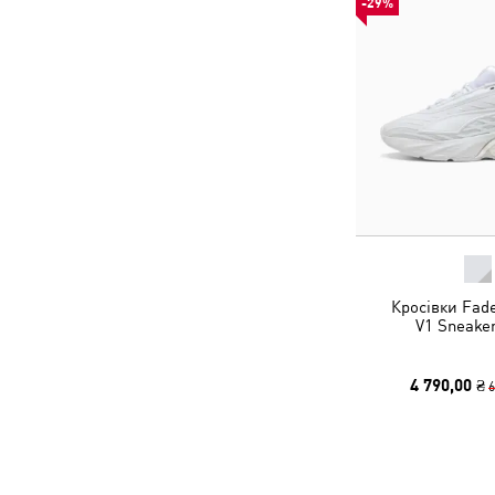
-29%
Кросівки Fad
V1 Sneake
4 790,00 ₴
6