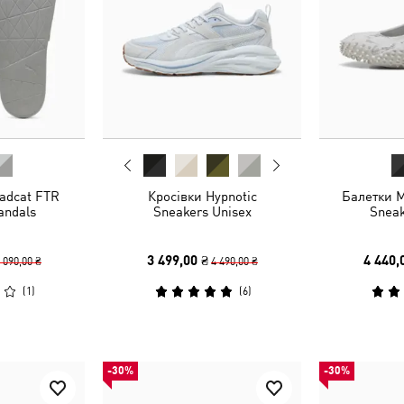
adcat FTR
Кросівки Hypnotic
Балетки M
andals
Sneakers Unisex
Sneak
3 499,00 ₴
4 440,
 090,00 ₴
4 490,00 ₴
(
1
)
(
6
)
-30%
-30%