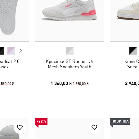
adcat 2.0
Кросівки ST Runner v4
Кеди Ca
nisex
Mesh Sneakers Youth
Sneak
1 340,00 ₴
2 940,
 590,00 ₴
2 690,00 ₴
-22%
НОВИНКА