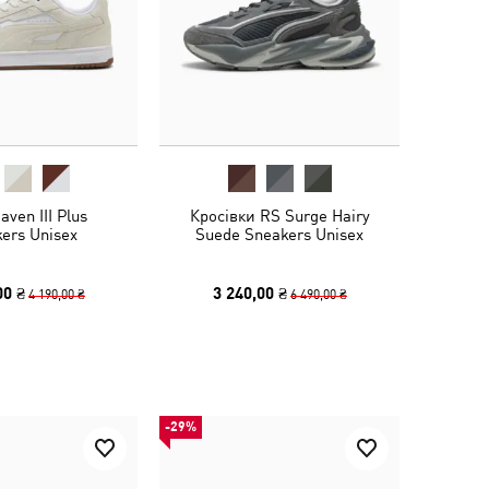
ven III Plus
Кросівки RS Surge Hairy
ers Unisex
Suede Sneakers Unisex
00 ₴
3 240,00 ₴
4 190,00 ₴
6 490,00 ₴
-29%