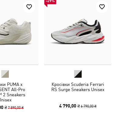
-29%
вки PUMA x
Кросівки Scuderia Ferrari
ENT All-Pro
RS Surge Sneakers Unisex
 2 Sneakers
Unisex
4 790,00 ₴
6 790,00 ₴
00 ₴
7 890,00 ₴