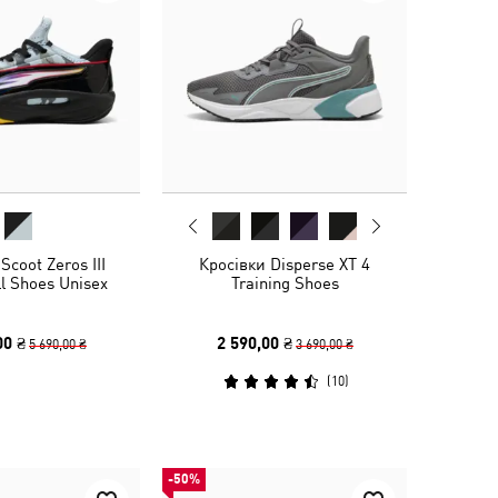
Scoot Zeros III
Кросівки Disperse XT 4
l Shoes Unisex
Training Shoes
00 ₴
2 590,00 ₴
5 690,00 ₴
3 690,00 ₴
(
10
)
-50%