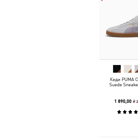
Кеди PUMA Cl
Suede Sneake
1 890,00 ₴
3