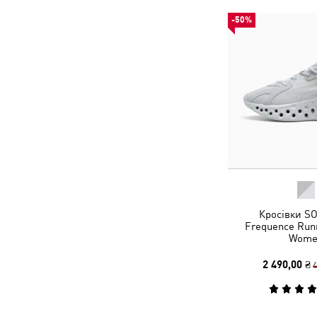
-50%
Кросівки S
Frequence Run
Wome
2 490,00 ₴
4