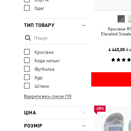
Одяг
ТИП ТОВАРУ
Кросівки R
Elevated Snea
4 440,00 ₴
6
Кросівки
Кеди низькі
Футболка
Худі
Штани
Відкрити весь список (15)
-28%
ЦІНА
РОЗМІР