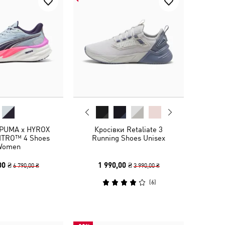
 PUMA x HYROX
Кросівки Retaliate 3
NITRO™ 4 Shoes
Running Shoes Unisex
Women
00 ₴
1 990,00 ₴
6 790,00 ₴
3 990,00 ₴
(
6
)