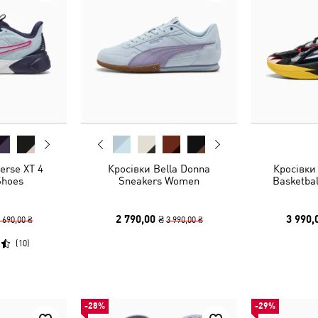
erse XT 4
Кросівки Bella Donna
Кросівки 
Shoes
Sneakers Women
Basketbal
2 790,00 ₴
3 990,
 690,00 ₴
3 990,00 ₴
(
10
)
-28%
-29%