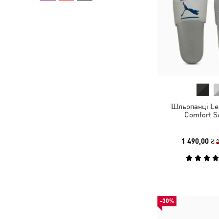
Шльопанці Le
Comfort S
1 490,00 ₴
2
-30%