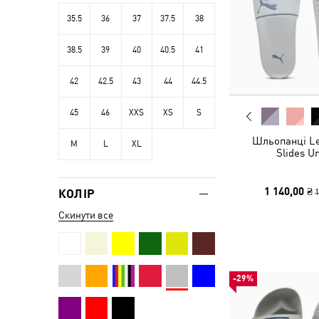
35.5
36
37
37.5
38
38.5
39
40
40.5
41
42
42.5
43
44
44.5
45
46
XXS
XS
S
Шльопанці Le
M
L
XL
Slides U
1 140,00 ₴
1
КОЛІР
Скинути все
-29%