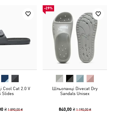
-29%
 Cool Cat 2.0 V
Шльопанці Divecat Dry
 Slides
Sandals Unisex
00 ₴
840,00 ₴
1 890,00 ₴
1 190,00 ₴