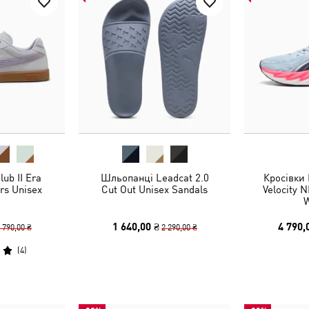
ub II Era
Шльопанці Leadcat 2.0
Кросівки
rs Unisex
Cut Out Unisex Sandals
Velocity 
1 640,00 ₴
4 790,
 790,00 ₴
2 290,00 ₴
(
4
)