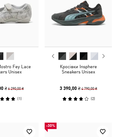
ostro Fey Lace
Кросівки Insphere
ers Unisex
Sneakers Unisex
00 ₴
3 390,00 ₴
6 290,00 ₴
4 790,00 ₴
(
1
)
(
2
)
-30%