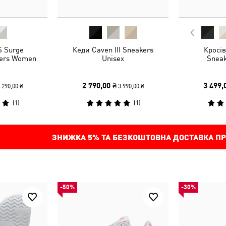
S Surge
Кеди Caven III Sneakers
Кросів
kers Women
Unisex
Sneak
2 790,00 ₴
3 499,
 290,00 ₴
3 990,00 ₴
(
1
)
(
1
)
ЗНИЖКА
5%
ТА БЕЗКОШТОВНА ДОСТАВКА ПР
-50%
-30%