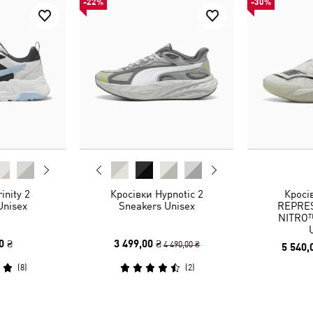
-22%
-30%
inity 2
Кросівки Hypnotic 2
Кросі
Unisex
Sneakers Unisex
REPRES
NITRO™
0 ₴
3 499,00 ₴
4 490,00 ₴
5 540,
(
8
)
(
2
)