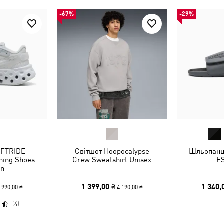
-67%
-29%
OFTRIDE
Світшот Hoopocalypse
Шльопанці
ning Shoes
Crew Sweatshirt Unisex
FS
n
1 399,00 ₴
1 340,
 990,00 ₴
4 190,00 ₴
(
4
)