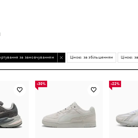
В
ортування за замовчуванням
Ціною: за збільшенням
Ціною: з
-30%
-22%