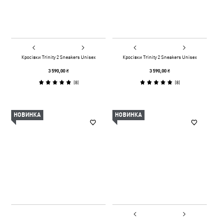
Кросівки Trinity 2 Sneakers Unisex
Кросівки Trinity 2 Sneakers Unisex
3 590,00 ₴
3 590,00 ₴
(
8
)
(
8
)
НОВИНКА
НОВИНКА