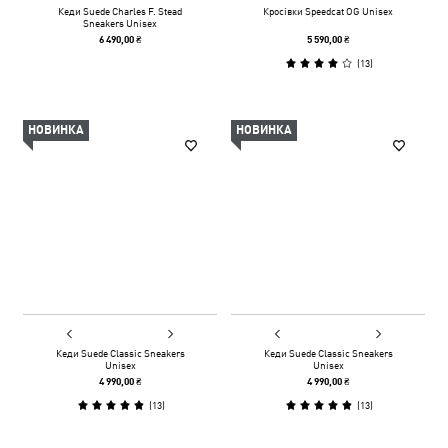
Кеди Suede Charles F. Stead
Кросівки Speedcat OG Unisex
Sneakers Unisex
6 490,00 ₴
5 590,00 ₴
(
13
)
НОВИНКА
НОВИНКА
Кеди Suede Classic Sneakers
Кеди Suede Classic Sneakers
Unisex
Unisex
4 990,00 ₴
4 990,00 ₴
(
13
)
(
13
)