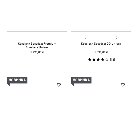
Кросівки Speedcat Premium
Кросівки Speedcat OG Unisex
Sneakers Unisex
5 990,00 ₴
5 590,00 ₴
(
13
)
НОВИНКА
НОВИНКА