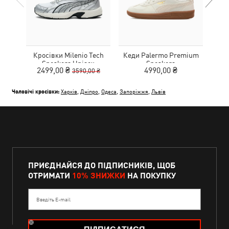
Кросівки Milenio Tech
Кеди Palermo Premium
Дитя
Sneakers Unisex
Sneakers
L
2499,00 ₴
4990,00 ₴
3590,00 ₴
Чоловічі кросівки:
Харків
,
Дніпро
,
Одеса
,
Запоріжжя
,
Львів
ПРИЄДНАЙСЯ ДО ПІДПИСНИКІВ, ЩОБ
ОТРИМАТИ
10% ЗНИЖКИ
НА ПОКУПКУ
Введіть E-mail