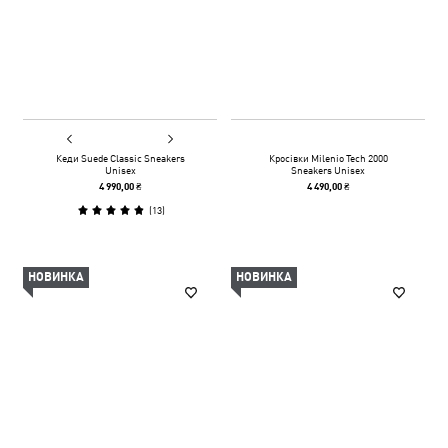
Кеди Suede Classic Sneakers
Кросівки Milenio Tech 2000
Unisex
Sneakers Unisex
4 990,00 ₴
4 490,00 ₴
(
13
)
НОВИНКА
НОВИНКА