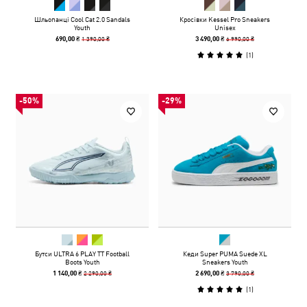
Шльопанці Cool Cat 2.0 Sandals
Кросівки Kessel Pro Sneakers
Youth
Unisex
1 390,00 ₴
6 990,00 ₴
690,00 ₴
3 490,00 ₴
(
1
)
-50%
-29%
Бутси ULTRA 6 PLAY TT Football
Кеди Super PUMA Suede XL
Boots Youth
Sneakers Youth
2 290,00 ₴
3 790,00 ₴
1 140,00 ₴
2 690,00 ₴
(
1
)