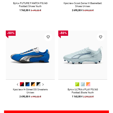
Бутси FUTURE 9 MATCH FG/AG
Кросівки Scoot Zeros III Basketball
Football Shoes Youth
Shoes Unisex
3 490,00 ₴
5 390,00 ₴
1 740,00 ₴
2 690,00 ₴
-50%
-50%
Кросівки H-Street OG Sneakers
Бутси ULTRA 6 PLAY FG/AG
Unisex
Football Boots Youth
4 990,00 ₴
2 290,00 ₴
2 490,00 ₴
1 140,00 ₴