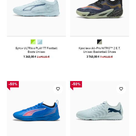
Бутси ULTRA 6 PLAY TT Football
Кросівки All-Pro NITRO™ 2 E.T.
Boots Unisex
Unisex Basketball Shoes
2 690,00 ₴
7 490,00 ₴
1 340,00 ₴
3 740,00 ₴
-50%
-50%