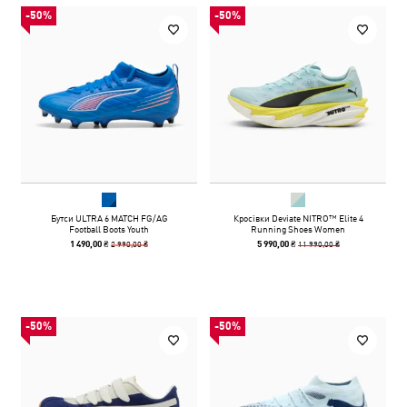
-50%
-50%
Бутси ULTRA 6 MATCH FG/AG
Кросівки Deviate NITRO™ Elite 4
Football Boots Youth
Running Shoes Women
2 990,00 ₴
11 990,00 ₴
1 490,00 ₴
5 990,00 ₴
-50%
-50%