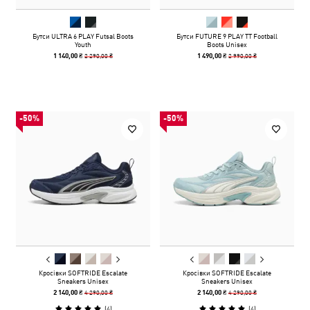
Бутси ULTRA 6 PLAY Futsal Boots
Бутси FUTURE 9 PLAY TT Football
Youth
Boots Unisex
2 290,00 ₴
2 990,00 ₴
1 140,00 ₴
1 490,00 ₴
-50%
-50%
Кросівки SOFTRIDE Escalate
Кросівки SOFTRIDE Escalate
Sneakers Unisex
Sneakers Unisex
4 290,00 ₴
4 290,00 ₴
2 140,00 ₴
2 140,00 ₴
(
4
)
(
4
)