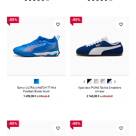
-50%
-50%
Бутси ULTRA 6 MATCH TT Mid
Кросівки PUMA Tackle Sneakers
Football Boots Youth
Unisex
2 990,00 ₴
4 290,00 ₴
1 490,00 ₴
2 140,00 ₴
-50%
-50%