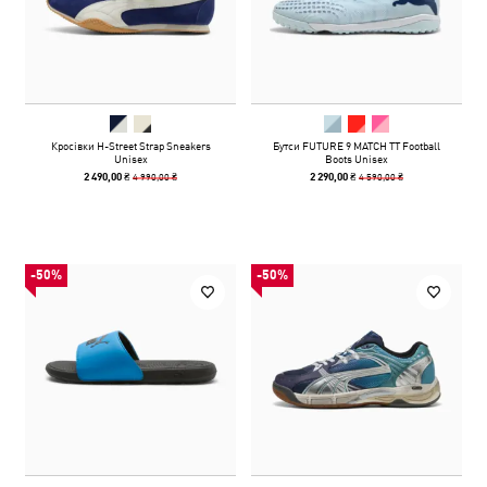
Кросівки H-Street Strap Sneakers
Бутси FUTURE 9 MATCH TT Football
Unisex
Boots Unisex
4 990,00 ₴
4 590,00 ₴
2 490,00 ₴
2 290,00 ₴
-50%
-50%