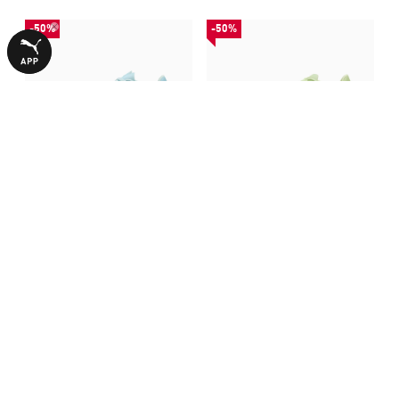
-50%
-50%
Кросівки FAST-R NITRO™
Кросівки FAST-R NITRO™
Elite 3 Running Shoes Women
Elite 3 Running Shoes Men
7490,00 ₴
7490,00 ₴
14990,00 ₴
14990,00 ₴
З ЦИМ ТОВАРОМ КУПУЮТЬ
-50%
-50%