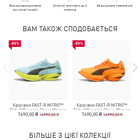
Безкоштовна доставка
Оплачуй частинами до 3
Безкоштовне повернення
при оплаті онлайн
платежів
ВАМ ТАКОЖ СПОДОБАЄТЬСЯ
-50%
-50%
Кросівки FAST-R NITRO™
Кросівки FAST-R NITRO™
Elite 3 Running Shoes Women
Elite 3 Running Shoes Women
7490,00 ₴
7490,00 ₴
14990,00 ₴
14990,00 ₴
БІЛЬШЕ З ЦІЄЇ КОЛЕКЦІЇ