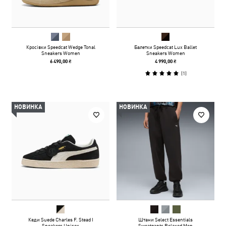
Кросівки Speedcat Wedge Tonal
Балетки Speedcat Lux Ballet
Sneakers Women
Sneakers Women
6 490,00 ₴
4 990,00 ₴
(
1
)
НОВИНКА
НОВИНКА
Кеди Suede Charles F. Stead I
Штани Select Essentials
Sneakers Unisex
Sweatpants Relaxed Men