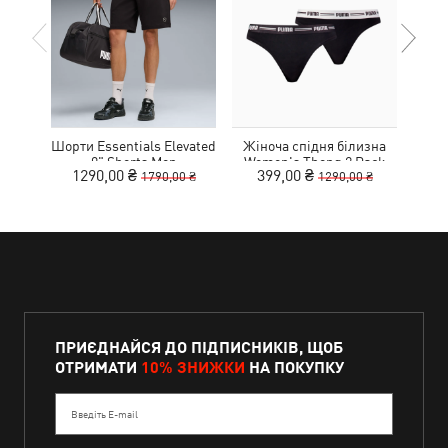
Шорти Essentials Elevated
Жіноча спідня білизна
Ке
9" Shorts Men
Women's Thong 2 Pack
1290,00 ₴
399,00 ₴
1
1790,00 ₴
1290,00 ₴
ПРИЄДНАЙСЯ ДО ПІДПИСНИКІВ, ЩОБ
ОТРИМАТИ
10% ЗНИЖКИ
НА ПОКУПКУ
Введіть E-mail