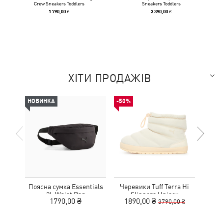
Crew Sneakers Toddlers
Sneakers Toddlers
1 790,00 ₴
3 390,00 ₴
ХІТИ ПРОДАЖІВ
НОВИНКА
-50%
НОВ
Поясна сумка Essentials
Черевики Tuff Terra Hi
К
2L Waist Bag
Slippers Unisex
1790,00 ₴
1890,00 ₴
3790,00 ₴