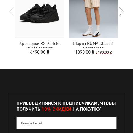
Кроссовки RS-X Efekt
Шорты PUMA Class 8"
С
PRM Sneakers
Shorts Men
6490,00 ₴
1090,00 ₴
2190,00 ₴
ПРИСОЕДИНЯЙСЯ К ПОДПИСЧИКАМ, ЧТОБЫ
ПОЛУЧИТЬ
10% СКИДКИ
НА ПОКУПКУ
Введите E-mail