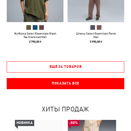
Футболка Select Essentials Wash
Штаны Select Essentials Pants
Tee Oversized Men
Men
2 790,00 ₴
5 990,00 ₴
ЕЩЁ 36 ТОВАРОВ
ПОКАЗАТЬ ВСЕ
ХИТЫ ПРОДАЖ
НОВИНКА
-50%
НОВ