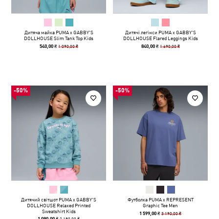
Дитяча майка PUMA x GABBY'S
Дитячі легінси PUMA x GABBY'S
DOLLHOUSE Slim Tank Top Kids
DOLLHOUSE Flared Leggings Kids
1 090,00 ₴
1 690,00 ₴
540,00 ₴
840,00 ₴
-50%
-50%
Дитячий світшот PUMA x GABBY'S
Футболка PUMA x REPRESENT
DOLLHOUSE Relaxed Printed
Graphic Tee Men
Sweatshirt Kids
3 190,00 ₴
1 599,00 ₴
2 190,00 ₴
1 090,00 ₴