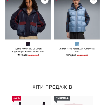
Куртка PUMA x KIDSUPER
Жилет MMQ PERTEX® Puffer Vest
Lightweight Padded Jacket Men
Men
14 790,00 ₴
11 590,00 ₴
7 399,00 ₴
5 490,00 ₴
ХІТИ ПРОДАЖІВ
-63%
НОВИНКА
НОВ