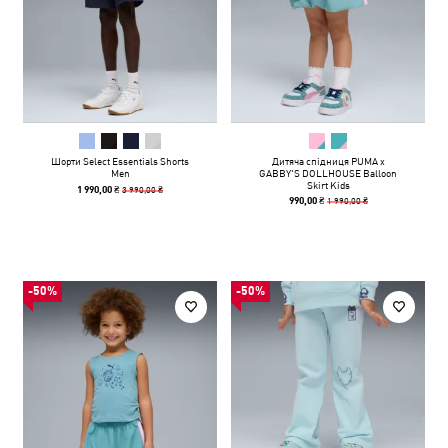
Шорти Select Essentials Shorts
Дитяча спідниця PUMA x
Men
GABBY'S DOLLHOUSE Balloon
Skirt Kids
3 990,00 ₴
1 990,00 ₴
1 990,00 ₴
990,00 ₴
-50%
-50%