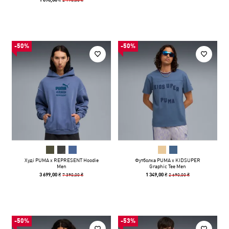
-50%
-50%
Худі PUMA x REPRESENT Hoodie
Футболка PUMA x KIDSUPER
Men
Graphic Tee Men
7 390,00 ₴
2 690,00 ₴
3 699,00 ₴
1 349,00 ₴
-50%
-53%