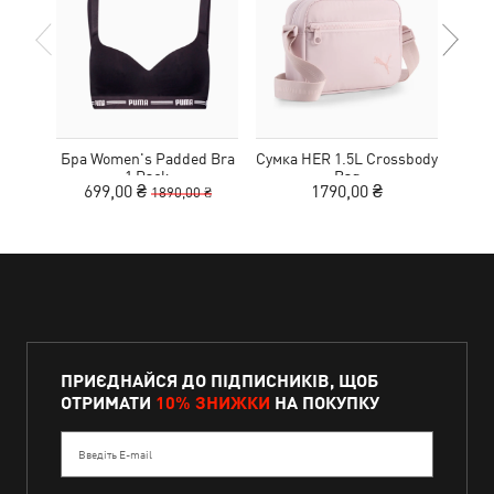
Бра Women's Padded Bra
Сумка HER 1.5L Crossbody
Кед
1 Pack
Bag
699,00 ₴
1790,00 ₴
1890,00 ₴
ПРИЄДНАЙСЯ ДО ПІДПИСНИКІВ, ЩОБ
ОТРИМАТИ
10% ЗНИЖКИ
НА ПОКУПКУ
Введіть E-mail